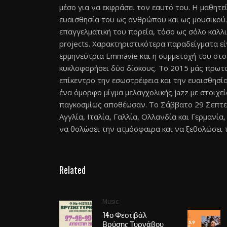
μέσο για να εκφράσει τον εαυτό του. Η μαθητεί
ευαισθησία του ως ανθρώπου και ως μουσικού.
επαγγελματική του πορεία, τόσο ως σόλο καλλι
projects. Χαρακτηριστικότερα παραδείγματα εί
ερμηνεύτρια Emmavie και η συμμετοχή του στο κ
κυκλοφορήσει δύο δίσκους. Το 2015 μάς πρωτο
επίκεντρο την εσωστρέφεια και την ευαισθησί
ένα όμορφο μίγμα μελαγχολικής jazz με στοιχεία
παγκοσμίως αποθέωσαν. Τo Σάββατο 29 Σεπτεμ
Αγγλία, Ιταλία, Γαλλία, Ολλανδία και Γερμανία, 
να θολώσει την ατμόσφαιρα και να ξεθολώσει τ
Related
Music
14ο Φεστιβάλ
Βρύσης Τυρνάβου