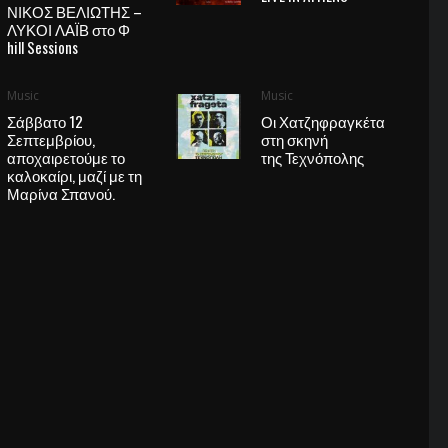
ΝΙΚΟΣ ΒΕΛΙΩΤΗΣ –
ΛΥΚΟΙ ΛΑΪΒ στο Φ
hill Sessions
Music
Music
Σάββατο 12
Οι Χατζηφραγκέτα
Σεπτεμβρίου,
στη σκηνή
αποχαιρετούμε το
της Τεχνόπολης
καλοκαίρι, μαζί με τη
Μαρίνα Σπανού.