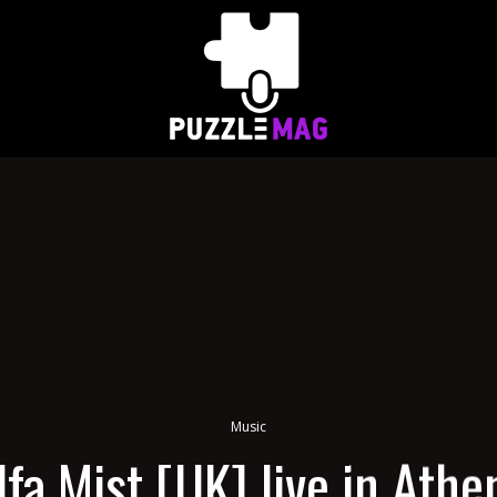
Music
lfa Mist [UK] live in Athe