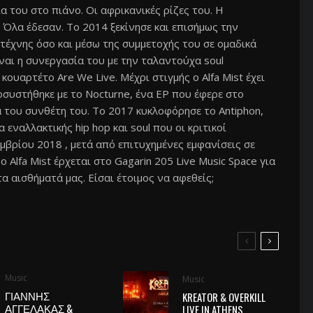
α του στο πιάνο. Οι αφρικανικές ρίζες του. Η
 Όλα έδεσαν. Το 2014 ξεκίνησε και επισήμως την
τέχνης όσο και μέσω της συμμετοχής του σε ομαδικά
ναι η συνεργασία του με την ταλαντούχα soul
ουαρτέτο Are We Live. Μέχρι στιγμής ο Alfa Mist έχει
συστήθηκε με το Nocturne, ένα EP που έφερε στο
α του συνθέτη του. Το 2017 κυκλοφόρησε το Antiphon,
 εναλλακτικής hip hop και soul που οι κριτικοί
βρίου 2018 , μετά από επιτυχημένες εμφανίσεις σε
ο Alfa Mist έρχεται στο Gagarin 205 Live Music Space για
α αισθήματά μας. Είσαι έτοιμος να αφεθείς;
Music
Music
ΓΙΑΝΝΗΣ
KREATOR & OVERKILL
ΑΓΓΕΛΑΚΑΣ &
LIVE IN ATHENS