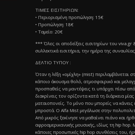
ΤΙΜΕΣ ΕΙΣΙΤΗΡΙΩΝ:
• Περιορισμένη προπώληση: 15€
• Προπώληση: 18€
• Ταμείο: 20€
*** Όλες οι αποδείξεις εισιτηρίων του viva.gr
συλλεκτικά εισιτήρια, την ημέρα της συναυλίας
ΔΕΛΤΙΟ ΤΥΠΟΥ :
Όταν η λέξη «ομίχλη» (mist) περιλαμβάνεται σ
κάποιο άκουσμα θολό, ατμοσφαιρικό και μελαγχ
προσπαθείς να μαντέψεις τι υπάρχει πίσω από
διακρίνεις τον ορίζοντα κατά τη διάρκεια μία
ματαιοπονείς. Το μόνο που μπορείς να κάνεις 
μπροστά. Ο Alfa Mist μεγάλωσε στην πολυπολι
Από μικρός ξεκίνησε να μαθαίνει πιάνο και ήρ
αφροαμερικανικής μουσικής, ιδίως τη hip hop.
κάποιες προσωπικές hip hop συνθέσεις του, ήρθ