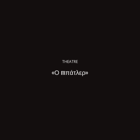
THEATRE
«Ο mπάτλερ»