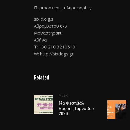
Περισσότερες πληροφορίες:
six d.o.g.s
Αβραμιώτου 6-8
Μοναστηράκι
Αθήνα
T: +30 210 3210510
W:
http://sixdogs.gr
Related
Music
14ο Φεστιβάλ
Βρύσης Τυρνάβου
2026