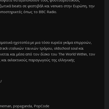
ρόσφατα να εξαπολύουν τους φουτουριστικούς
ξωτικά beats σε φεστιβάλ και venues στην Ευρώπη, την
 υποστηρικτές όπως το BBC Radio.
εματικά ηχοτοπία με μια τόσο ευρεία γκάμα επιρροών,
rack ιταλικών ταινιών τρόμου, oldschool soul και
νεται και μέσα από τον δίσκο του The World Within, τον
και εκλεκτικούς παραγωγούς της ελληνικής
c/
, oneman, popaganda, PopCode