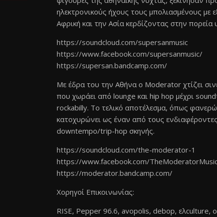
φιγούρες της αθηναϊκής νύχτας, ξεκίνησαν π
ηλεκτρονικούς ήχους τους μπολιασμένους με ε
Αφρική και την Ασία κερδίζοντας στην πορεία
https://soundcloud.com/supersanmusic
https://www.facebook.com/supersanmusic/
https://supersan.bandcamp.com/
Με έδρα του την Αθήνα ο Moderator χτίζει σιν
που χωράει από lounge και hip hop μέχρι soundt
rockabilly. Το τελικό αποτέλεσμα, όπως φανερώ
κατοχυρώνει ως έναν από τους ενδιαφέροντες 
downtempo/trip-hop σκηνής.
https://soundcloud.com/the-moderator-1
https://www.facebook.com/TheModeratorMusi
https://moderator.bandcamp.com/
Χορηγοί Επικοινωνίας:
RISE, Pepper 96.6, avopolis, debop, ελculture