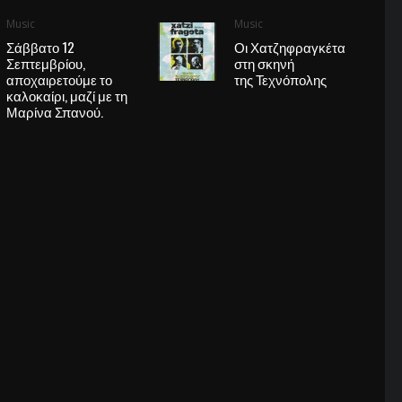
Music
Music
Σάββατο 12
Οι Χατζηφραγκέτα
Σεπτεμβρίου,
στη σκηνή
αποχαιρετούμε το
της Τεχνόπολης
καλοκαίρι, μαζί με τη
Μαρίνα Σπανού.