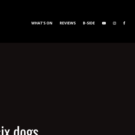
WHAT’S ON
REVIEWS
B-SIDE
ix dogs