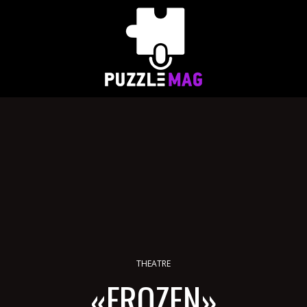
THEATRE
«FROZEN»