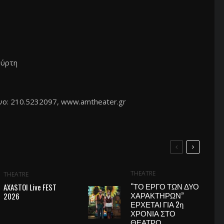
ούρτη
νο: 210.5232097, www.amtheater.gr
THEATRE
THEATRE
“ΤΟ ΕΡΓΟ ΤΩΝ ΔΥΟ
AXASTOI Live FEST
ΧΑΡΑΚΤΗΡΩΝ”
2026
ΕΡΧΕΤΑΙ ΓΙΑ 2η
ΧΡΟΝΙΑ ΣΤΟ
ΘΕΑΤΡΟ