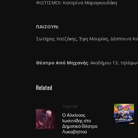
ΦΩΤΙΣΜΟΙ: Κατερίνα Μαραγκουδάκη
ΠΑΙΖΟΥΝ:
Σωτήρης Χατζάκης, Έφη Μουρίκη, Δέσποινα Κ
Θέατρο Από Μηχανής
: Ακαδήμου 13, τηλέφω
Related
THEATRE
Ο Αλκίνοος
Ιωαννίδης στο
Δημοτικό Θέατρο
Λυκαβηττού