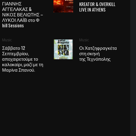
ΓΙΑΝΝΗΣ
KREATOR & OVERKILL
ΑΓΓΕΛΑΚΑΣ &
LIVE IN ATHENS
ΝΙΚΟΣ ΒΕΛΙΩΤΗΣ –
ΛΥΚΟΙ ΛΑΪΒ στο Φ
hill Sessions
Music
Music
Σάββατο 12
Οι Χατζηφραγκέτα
Σεπτεμβρίου,
στη σκηνή
αποχαιρετούμε το
της Τεχνόπολης
καλοκαίρι, μαζί με τη
Μαρίνα Σπανού.