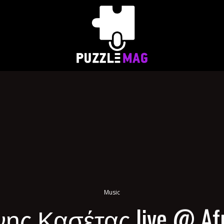
Music
νης Κασέτας live @ Afr