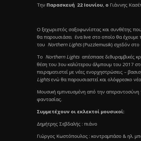
Την
Παρασκευή 22 Ιουνίου
,
ο
Γιάννης Κασέ
Ο ξεχωριστός σαξοφωνίστας και συνθέτης που
θα παρουσιάσει ένα live στο οποίο θα έχουμ
του
Νοrthern Lights
(Puzzlemusik) σχεδόν στο
Το
Νοrthern Lights
απέσπασε διθυραμβικές κρι
θέση του 3ου καλύτερου άλμπουμ του 2017 στο
πειραματιστεί με νέες ενορχηστρώσεις – βασι
Lights
ενώ θα παρουσιαστεί και ολόφρεσκο νέο 
Μουσική εμπνευσμένη από την απεραντοσύνη τη
φαντασίας.
Συμμετέχουν οι εκλεκτοί μουσικοί:
Δημήτρης Σεβδαλής : πιάνο
Γιώργος Κωστόπουλος : κοντραμπάσο & ηλ. μ