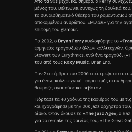
Από τα 90s μέχρι και σήμερα, ο
Ferry
συνεχίζει
μόνος του. Βελτιώνει συνεχώς τη δουλειά του
το συναισθηματικό θέατρο του ρομαντισμού απ
αποκομμένου ανθρώπου. «Μιλάει» για την αγάπη
επιτομή του glamour.
Το 2002, ο
Bryan Ferry
κυκλοφόρησε το
«Fran
ερμηνείες τραγουδιών άλλων καλλιτεχνών. Ορ
Stewart των Eurythmics, ενώ ένα τραγούδι (
«I
του από τους
Roxy Music
, Brian Eno.
Τον Σεπτέμβριο του 2006 επέστρεψε στο στού
για έναν -καλλιτεχνικό- φόρο τιμής στον Αμερ
θαύμαζε, αγαπούσε και σεβόταν.
Γιόρτασε τα 40 χρόνια της καριέρας του με τι
και ηχογράφησε με την 20s Jazz ορχήστρα του
δίσκο. Όταν άκουσε το
«The Jazz Age»,
ο Baz 
για το remake της ταινίας του, «The Great Gat
To 2014 ο
Ferry
κυκλοφόρησε το 14ο σόλο άλμπ