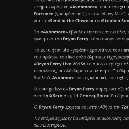
κινηματογραφικό
«Avonmore»
, που περιέχει
Fortune»
(γραμμένο μαζί με τον Johnny Marr),
για το
«Send in the Clowns»
του
Stephen So
Το
«Avonmore»
έβγαλε στην επιφάνεια όλες τ
φωνητικά του
Bryan Ferry
, τόσο αναγνωρίσιμ
Το 2016 ήταν μία «γεμάτη» χρονιά για τον
Fer
του πρώτου του live σόλο άλμπουμ. Ηχογραφήθ
«Bryan Ferry Live 2015»,
το οποίο περιέχει ολ
περιοδείας, σε ολόκληρο τον πλανήτη! To άλμπ
δουλειά,
Avonmore
και τις κλασικές επιτυχίε
O «lounge lizard»
Bryan Ferry
παραμένει αξεπέ
στο
Ηρώδειο
στις
11 Σεπτεμβρίου
θα ζήσου
Ο
Bryan Ferry
έρχεται και στην Αθήνα την
Τρί
Τις επόμενες μέρες θα υπάρξει ανακοίνωση για
των Εισιτηρίων.