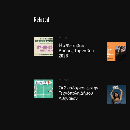
Related
Music
14ο Φεστιβάλ
Βρύσης Τυρνάβου
2026
Music
Οι Σκιαδαρέσες στην
Τεχνόπολη Δήμου
Αθηναίων