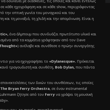
 να δουλεύει με διασκευές, τις οποίες και κάνει εντελώς
, σε κάθε ηχογράφηση και σε κάθε show, περιγράφοντας
ό την οπτική γωνία του μοναχικού και του
 και τη μοναξιά, τη χλιδή και την απομόνωση. Είναι η
tic»,
ένα άλμπουμ που συνδυάζει πρωτότυπο υλικό και
ισμένα από τα κομμάτια γράφτηκαν από τον Dave
 Thought»
) ανέλαβε και συνέθεσε ο πρώην συνεργάτης
ντιο για να ηχογραφήσει το
«Dylanesque».
Πρόκειται
ικανό τραγουδιστή και συνθέτη,
Bob Dylan,
που πάντα
ς επανεκτελέσεις των δικών του συνθέσεων, τις οποίες
,
The Bryan Ferry Orchestra
, σε έναν instrumental
Luhrmann ζήτησε από τον
Ferry
να γράψει τη μουσική
sby».
ουμ του, το ακραίο, περιπλανητικό,