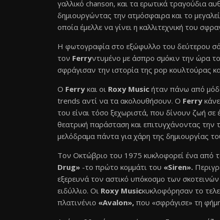
γαλλικό chanson, και τα ερωτικά τραγούδια αυθ
δημιουργώντας την ατμόσφαιρα και το μεγαλεί
οποία έμελλε να γίνει η καλλιτεχνική του σφρα
Η φωτογραφία στο εξώφυλλο του δεύτερου σ
τον
Ferry
ντυμένο με άσπρο σμόκιν την ώρα το
σφράγισαν την ιστορία της pop κουλτούρας κα
O
Ferry
και οι
Roxy Music
ήταν πάνω από μόδες
trends αντί να τα ακολουθήσουν. Ο
Ferry
κάνε
του είναι τόσο ξεχωριστά, που δίνουν ζωή σε
θεατρική παράσταση και επιτυγχάνοντας την τ
μελόδραμα πάντα για χάρη της δημιουργίας το
Τον Οκτώβριο του 1975 κυκλοφορεί ένα από τ
Drug»
-το πρώτο κομμάτι του
«Siren».
Περιγρά
εξερευνά τον αστικό υπόκοσμο των σκοτεινών 
ειδύλλιο. Οι
Roxy Music
κυκλοφόρησαν το τελε
πλατινένιο
«Avalon»,
που «σφράγισε» τη φήμη