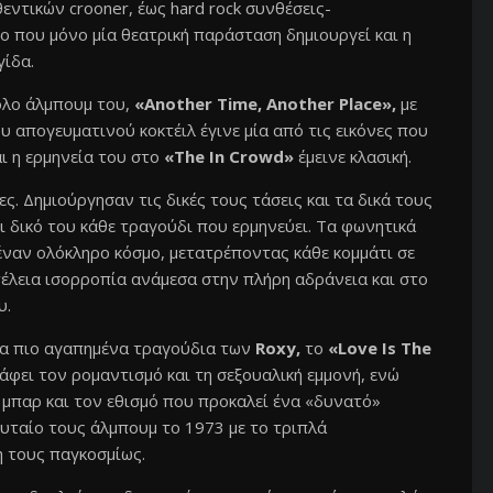
εντικών crooner, έως hard rock συνθέσεις-
ο που μόνο μία θεατρική παράσταση δημιουργεί και η
γίδα.
όλο άλμπουμ του,
«Another Time, Another Place»,
με
υ απογευματινού κοκτέιλ έγινε μία από τις εικόνες που
ι η ερμηνεία του στο
«The In Crowd»
έμεινε κλασική.
. Δημιούργησαν τις δικές τους τάσεις και τα δικά τους
ι δικό του κάθε τραγούδι που ερμηνεύει. Tα φωνητικά
 έναν ολόκληρο κόσμο, μετατρέποντας κάθε κομμάτι σε
έλεια ισορροπία ανάμεσα στην πλήρη αδράνεια και στο
υ.
α πιο αγαπημένα τραγούδια των
Roxy,
το
«Love Is The
φει τον ρομαντισμό και τη σεξουαλική εμμονή, ενώ
μπαρ και τον εθισμό που προκαλεί ένα «δυνατό»
υταίο τους άλμπουμ το 1973 με το τριπλά
 τους παγκοσμίως.