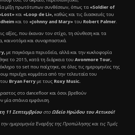
 μία μίξη πρωτότυπων συνθέσεων, όπως τα
«Soldier of
«Lost»
και
«Loop de Li»,
καθώς και τις διασκευές του
ndheim
και το
«Johnny and Mary»
του
Robert Palmer
.
ις αξίες, που έκαναν τον στίχο, τη σύνθεση και τα
α, καινοτόμα και συναρπαστικά.
ry,
με παγκόσμια περιοδεία, αλλά και την κυκλοφορία
ηκε το 2015, κατά τη διάρκεια του
Avonmore Tour,
όκληρο το set που παίχτηκε, σε όλες τις ημερομηνίες της
ουμ περιέχει κομμάτια από την τελευταία του
ς του
Bryan Ferry
με τους
Roxy Music.
ραστος στο dancefloor και όσοι βρεθούν
ν μία σπάνια εμφάνιση.
τη 11 Σεπτεμβρίου
στο
Ωδείο Ηρώδου του Αττικού!
 την ημερομηνία Έναρξης της Προπώλησης και τις Τιμές