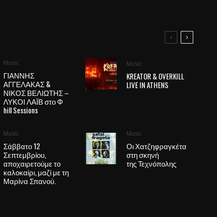
Music
Music
ΓΙΑΝΝΗΣ
KREATOR & OVERKILL
ΑΓΓΕΛΑΚΑΣ &
LIVE IN ATHENS
ΝΙΚΟΣ ΒΕΛΙΩΤΗΣ –
ΛΥΚΟΙ ΛΑΪΒ στο Φ
hill Sessions
Music
Music
Σάββατο 12
Οι Χατζηφραγκέτα
Σεπτεμβρίου,
στη σκηνή
αποχαιρετούμε το
της Τεχνόπολης
καλοκαίρι, μαζί με τη
Μαρίνα Σπανού.