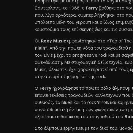
Βραβεύτηκε με υποτροφία από το Royal College 
Σάντερλαντ, το 1968, ο
Ferry
βρέθηκε στο Λον
που, λίγο αργότερα, συμπεριλήφθηκαν στο π
υπόλοιπα μέλη του γκρουπ και ο ίδιος επιμελή
κουστούμια τους επί σκηνής έως και τις συσκε
Οι
Roxy Music
εμφανίστηκαν στο «Top of The 
Plain”.
Από την πρώτη νότα του τραγουδιού η 
τον Elvis μέχρι το progressive rock και με σαφ
αψεγάδιαστη. Με στιχουργική δεξιοτεχνία, ευ
Music, άλλωστε, έχει χαρακτηριστεί από τους 
στην ιστορία της pop και της rock.
O
Ferry
ηχογράφησε το πρώτο σόλο άλμπουμ 
επανεκτελέσεις τραγουδιών καλλιτεχνών που θ
ρυθμούς, τα blues και το rock ‘n roll, και ερμη
συναισθηματική ένταση των φωνητικών του μ
αξεπέραστη διασκευή του τραγουδιού του
Bob
Στο άλμπουμ ερμηνεύει με τον δικό του, μονα