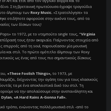
of Art και έτσι από τον αγγλικό Βορρά και το
δίνο. Στη βρετανική πρωτεύουσα έγραψε τραγούδια
ρώτο άλμπουμ των
Roxy Music.
«Στρατολόγησε» τα
θηκε οτιδήποτε αφορούσε στην εικόνα τους, από τα
υασίες των δίσκων τους!
Pops» το 1972, με το ντεμπούτο single τους,
“Virginia
επίδρασή τους ήταν ακαριαία. Παίρνοντας στοιχεία από
είς επιρροές από τη soul, παρουσίασαν μία μουσική
φυΐα και στιλ. Το πρώτο ομότιτλο άλμπουμ των Roxy
κριτικούς ως ένας από τους πιο σημαντικούς δίσκους
του,
«These Foolish Things»,
το 1973, με
αυμάζει, δείχνοντας την αγάπη του για τους κλασικούς
νεύοντάς τα με ένα αποκλειστικά δικό του στιλ. Τη
πορούμε να την απολαύσουμε στην ανεπανάληπτη και
 Dylan, «A Hard Rains A-Gonna Fall».
δικό τρόπο, ενώνοντας πολλά μουσικά στιλ -από το