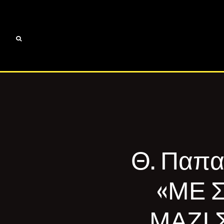
Θ. Παπα
«ΜΕ 
ΜΑΖΙ 