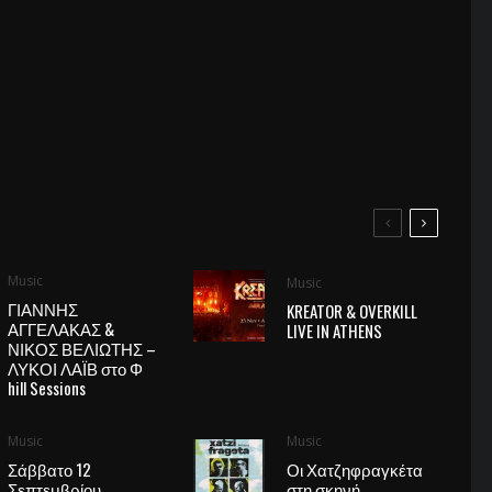
Music
Music
ΓΙΑΝΝΗΣ
KREATOR & OVERKILL
ΑΓΓΕΛΑΚΑΣ &
LIVE IN ATHENS
ΝΙΚΟΣ ΒΕΛΙΩΤΗΣ –
ΛΥΚΟΙ ΛΑΪΒ στο Φ
hill Sessions
Music
Music
Σάββατο 12
Οι Χατζηφραγκέτα
Σεπτεμβρίου,
στη σκηνή