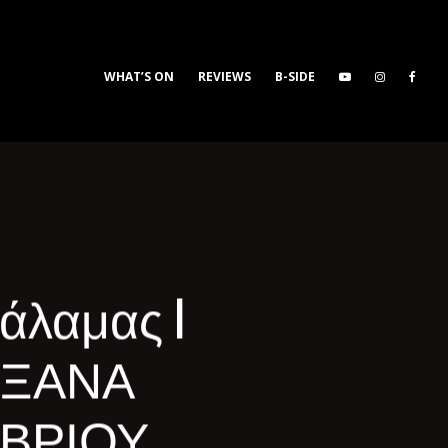
WHAT’S ON
REVIEWS
B-SIDE
άλαμας I
 ΞΑΝΑ
ΜΒΡΙΟΥ