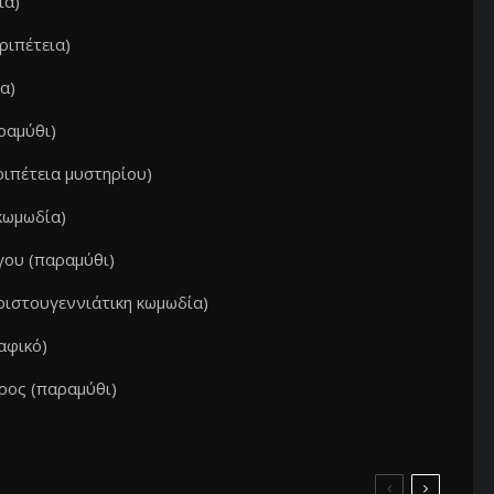
ία)
ριπέτεια)
α)
ραμύθι)
ριπέτεια μυστηρίου)
κωμωδία)
γου (παραμύθι)
ριστουγεννιάτικη κωμωδία)
αφικό)
αρος (παραμύθι)