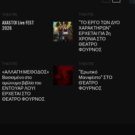
THEATRE
THEATRE
“ΤΟ ΕΡΓΟ ΤΩΝ ΔΥΟ
AXASTOI Live FEST
ΧΑΡΑΚΤΗΡΩΝ”
2026
ΕΡΧΕΤΑΙ ΓΙΑ 2η
ΧΡΟΝΙΑ ΣΤΟ
ΘΕΑΤΡΟ
ΦΟΥΡΝΟΣ
THEATRE
THEATRE
«ΑΛΛΑΓΗ:ΜΕΘΟΔΟΣ»
“Ερωτικό
Βασισμένο στο
Μανιφέστο” ΣΤΟ
ομώνυμο βιβλίο του
ΘΈΑΤΡΟ
ΕΝΤΟΥΑΡ ΛΟΥΙ
ΦΟΥΡΝΟΣ
ΕΡΧΕΤΑΙ ΣΤΟ
ΘΕΑΤΡΟ ΦΟΥΡΝΟΣ