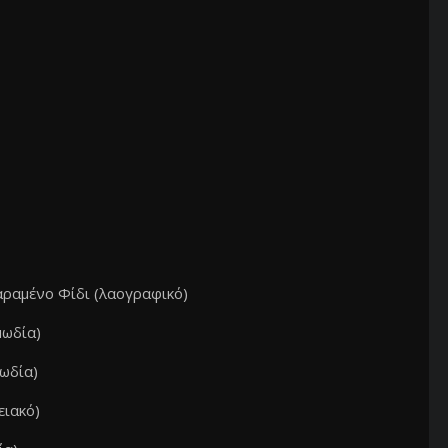
αραμένο Φίδι (λαογραφικό)
μωδία)
ωδία)
ειακό)