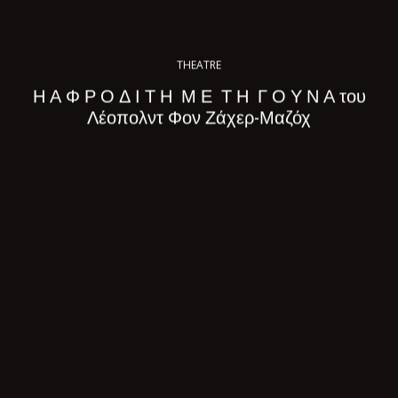
THEATRE
Η Α Φ Ρ Ο Δ Ι Τ Η Μ Ε Τ Η Γ Ο Υ Ν Α του
Λέοπολντ Φον Ζάχερ-Μαζόχ