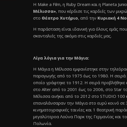
H
Μake a Film, η Ruby Dream και η Planeta Ju
Μέλισσα»
, που κέρδισε τις καρδιές των μικ
στο
Θέατρο Χυτήριο
, από την
Κυριακή 4 Ν
Η παράσταση είναι ιδανική για όλους εμάς που
σκανταλιές της ακόμα στις καρδιές μας.
Λίγα λόγια για την Μάγια:
Η Μάγια η Μέλισσα εμφανίστηκε στην τηλεόρα
παραγωγής από το 1975 έως το 1980. Η σειρά 
οποίο γράφτηκε το 1912. Η σειρά προβλήθηκε 
στο Alter από το 2001 έως το 2006, στο Star 
Μέλισσα ανήκει από το 2012 στο STUDIO 100 
επαναλάνσαραν την Μάγια στο ευρύ κοινό σε 3
κινηματογραφικές ταινίες και 1 θεατρική παρά
μεγαλύτεροα Λούνα Παρκ της Γερμανίας και το
Πολωνία.