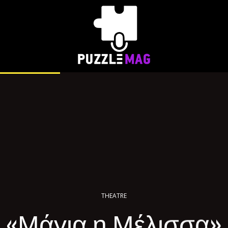
THEATRE
«Μάγια η Μέλισσα»