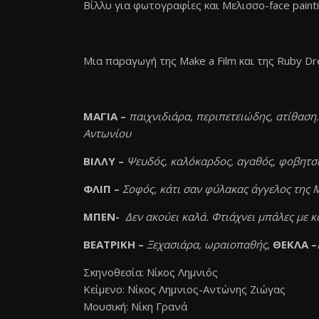
Βίλλυ για φωτογραφίες και Μελισσο-face painti
Μια παραγωγή της Μake a Film και της Ruby D
ΜΑΓΙΑ –
παιχνιδιάρα, περιπετειώδης, ατίθαση.
Αντωνίου
ΒΙΛΛΥ –
Ψευδός, καλόκαρδος, αγαθός, φοβητσιά
ΦΛΙΠ –
Σοφός, κάτι σαν φύλακας άγγελος της 
ΜΠΕΝ-
Δεν ακούει καλά. Φτιάχνει μπάλες με
ΒΕΑΤΡΙΚΗ –
Ξεχασιάρα, ωραιοπαθής
,
ΘΕΚΛΑ –
Σκηνοθεσία: Νίκος Λημνιός
Κείμενο: Νίκος Λημνιος-Αντώνης Ζιώγας
Μουσική: Νίκη Γρανά