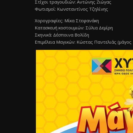
Στίχοι τραγουδιών: Αντώνης Ζιώγας
Φωτισμοί: Κωνσταντίνος Τζηλίνης
Χορογραφίες: Μίκα Στεφανάκη
Κατασκευή κοστουμιών: Σύλια Δεμίρη
Σκηνικά: Δέσποινα Βολίδη
Επιμέλεια Μαγικών: Κώστας Παντελιάς (μάγος F