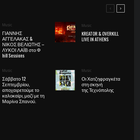
Music
Music
ΓΙΑΝΝΗΣ
KREATOR & OVERKILL
ΑΓΓΕΛΑΚΑΣ &
LIVE IN ATHENS
ΝΙΚΟΣ ΒΕΛΙΩΤΗΣ –
ΛΥΚΟΙ ΛΑΪΒ στο Φ
hill Sessions
Music
Music
Σάββατο 12
Οι Χατζηφραγκέτα
Σεπτεμβρίου,
στη σκηνή
αποχαιρετούμε το
της Τεχνόπολης
καλοκαίρι, μαζί με τη
Μαρίνα Σπανού.