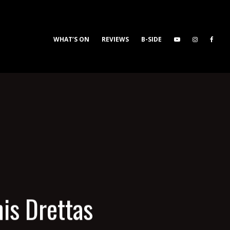
WHAT’S ON
REVIEWS
B-SIDE
nis Drettas