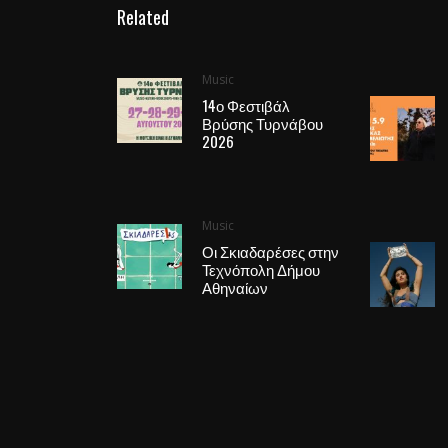
Related
Music
14ο Φεστιβάλ
Βρύσης Τυρνάβου
2026
Music
Οι Σκιαδαρέσες στην
Τεχνόπολη Δήμου
Αθηναίων