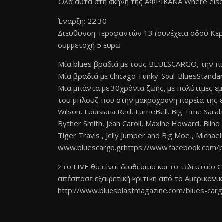
Όλα αυτά στη σκηνή της ΑΦΡΙΚΑΝΑ Where else
Έναρξη: 22:30
Διεύθυνση: Ιεροφαντών 13 (συνέχεια οδού Κερ
συμμετοχή 5 ευρώ
Μία blues βραδιά με τους BLUESCARGO, την πιο
Μία βραδιά με Chicago-Funky-Soul-BluesStandar
Μια μπάντα με 30χρόνια ζωής, με πολύτιμες ε
του μπλουζ που στην μακρόχρονη πορεία της έχ
Wilson, Louisiana Red, LurrieBell, Big Time Sara
Byther Smith, Jean Caroll, Maxine Howard, Blind 
Tiger Travis , Jolly Jumper and Big Moe , Michae
www.bluescargo.grhttps://www.facebook.com
Στο LIVE θα είναι διαθέσιμο και το τελευταίο
απέσπασε εξαιρετική κριτική από το Αμερικανικό
http://www.bluesblastmagazine.com/blues-car