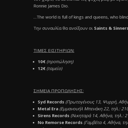
Ronnie James Dio.
…The world is full of kings and queens, who bli
Την συναυλία θα ανοίξουν οι
Saints
&
Sinner
ΤΙΜΕΣ ΕΙΣΙΤΗΡΙΩΝ:
10€
(προπώληση)
12€
(ταμείο)
ΣΗΜΕΙΑ ΠΡΟΠΩΛΗΣΗΣ:
Syd
Records
(Πρωτογένους 13, Ψυρρή, Αθήν
Metal
Era
(Εμμανουήλ Μπενάκη 22, τηλ.: 2
Sirens Records
(
Νικηταρά
14,
Αθήνα
,
τηλ
.: 
No Remorse Records
(
Γαμβέτα
4,
Αθήνα
,
τη