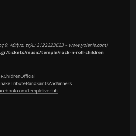
ς 9, Αθήνα, τηλ.: 2122223623 – www.yolenis.com)
gr/tickets/music/temple/rock-n-roll-children
ChildrenOfficial
nakeTributeBandSaintsAndSinners
cebook.com/templeliveclub