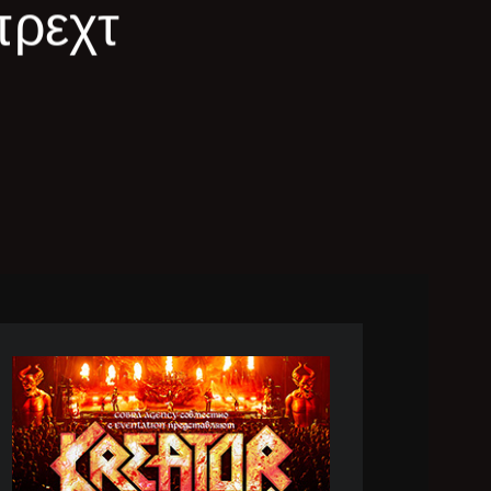
πρεχτ