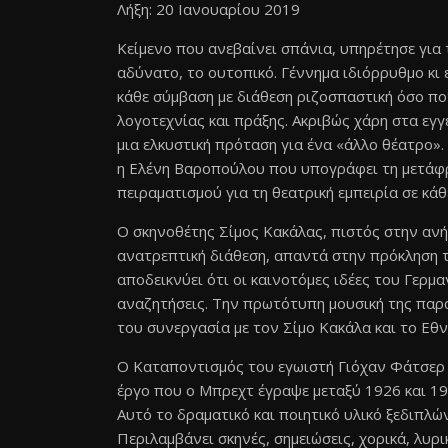
Λήξη: 20 Ιανουαρίου 2019
Κείμενο που ανεβαίνει σπάνια, υπηρέτησε για
αδύνατο, το ουτοπικό. Γέννημα ιδιόρρυθμο κι 
κάθε σύμβαση με διάθεση ριζοσπαστική όσο πο
λογοτεχνίας και πράξης. Ακριβώς χάρη στα εγ
μια ελκυστική πρόταση για ένα «άλλο θέατρο».
η Ελένη Βαροπούλου που υπογράφει τη μετάφρ
πειραματισμού για τη θεατρική εμπειρία σε κάθ
Ο σκηνοθέτης Σίμος Κακάλας, πιστός στην ανή
ανατρεπτική διάθεση, απαντά στην πρόκληση τ
αποδεικνύει ότι οι καινοτόμες ιδέες του Γε
αναζητήσεις. Την πρωτότυπη μουσική της παρ
του συνεργασία με τον Σίμο Κακάλα και το Εθν
Ο Καταποντισμός του εγωιστή Γιόχαν Φάτσερ 
έργο που ο Μπρεχτ έγραψε μεταξύ 1926 και 19
Αυτό το δραματικό και ποιητικό υλικό ξεδιπλώ
Περιλαμβάνει σκηνές, σημειώσεις, χορικά, λυρ