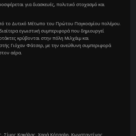
οσφέρεται για διασκευές, πολιτικό στοχασμό και
από το Δυτικό Μέτωπο του Πρώτου Παγκοσμίου πολέμου.
διαίτερα εγωιστική συμπεριφορά που δημιουργεί
οτάκτες κρύβονται στην πόλη Μιλχάιμ και
ιστής Γιόχαν Φάτσερ, με την ανεύθυνη συμπεριφορά
 στον αέρα.
ς, Σίμος Κακάλας, Χαρά Κότσαλη, Κωνσταντίνος