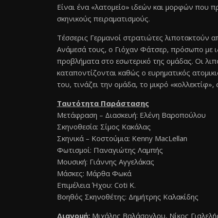
Είναι ένα «λατομείο» ιδεών και μορφών που πρ
σκηνικούς πειραματισμούς.
Τέσσερις Γερμανοί στρατιώτες λιποτακτούν 
Ανάμεσά τους, ο Γιόχαν Φάτσερ, πρόσωπο με ι
προβλήματα στο εσωτερικό της ομάδας. Οι λιπ
καταποντίζονται καθώς ο ευρηματικός ατομικ
του, τινάζει την ομάδα, το μικρό «κολλεκτίφ»,
Ταυτότητα Παράστασης
Μετάφραση – Διασκευή: Ελένη Βαροπούλου
Σκηνοθεσία: Σίμος Κακάλας
Σκηνικά – Κοστούμια: Kenny MacLellan
Φωτισμοί: Παναγιώτης Λαμπής
Μουσική: Γιάννης Αγγελάκας
Μάσκες: Μάρθα Φωκά
Επιμέλεια Ήχου: Coti Κ.
Βοηθός Σκηνοθέτης: Δημήτρης Καλακίδης
Διανομή:
Μιχάλης Βαλάσογλου, Νίκος Γιαλελή