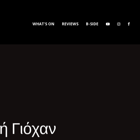
WHAT’S ON
REVIEWS
B-SIDE
ή Γιόχαν