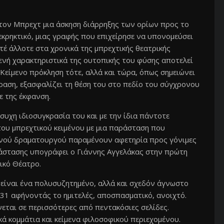
 τον Μπρεχτ μια άσκηση διάρρηξης των ορίων προς το
εκρηκτικό, μιας γραφής που επιχείρησε να υπονομεύσει
τέ άλλοτε στα χρονικά της μπρεχτικής θεατρικής
γενή χαρακτηριστικά της ουτοπικής του φύσης αποτελεί
 Κείμενο πρόκληση τότε, αλλά και τώρα, όπως σημειώνει
αση, εξασφαλίζει τη θέση του στο πεδίο του σύγχρονου
ε της έκφανση.
συχη ιδιοσυγκρασία του και με την ίδια πάντοτε
ου μπρεχτικού κειμένου με μια παράσταση που
ρμανού δραματουργού παραμένουν αφετηρία προς γόνιμες
άστασης υπογράφει ο Γιάννης Αγγελάκας στην πρώτη
ικό Θέατρο.
είναι ένα πολυσυζητημένο, αλλά και σχεδόν άγνωστο
31 αφήνοντάς το ημιτελές, αποσπασματικό, ανοιχτό.
νεται σε περισσότερες από πεντακόσιες σελίδες.
ικά κομμάτια και κείμενα φιλοσοφικού περιεχομένου.