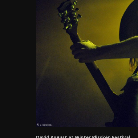
David August at Winter Plisskën Festival