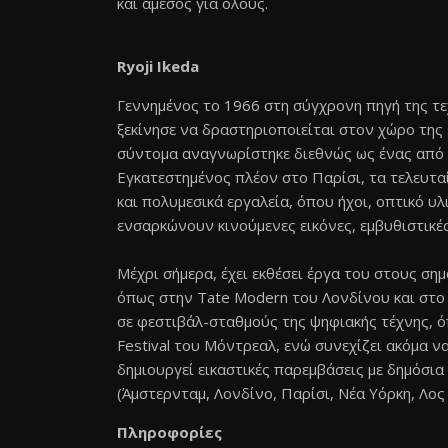
και άμεσος για όλους.
Ryoji
Ikeda
Γεννημένος το 1966 στη σύγχρονη πηγή της τεχ
ξεκίνησε να δραστηριοποιείται στον χώρο της 
σύντομα αναγνωρίστηκε διεθνώς ως ένας από 
Εγκατεστημένος πλέον στο Παρίσι, τα τελευτα
και πολυμεσικά εργαλεία, όπου ήχοι, οπτικό υ
ενσαρκώνουν κινούμενες εικόνες, εμβυθιστικές
Μέχρι σήμερα, έχει εκθέσει έργα του στους σ
όπως στην Tate Modern του Λονδίνου και στο Au
σε φεστιβάλ-σταθμούς της ψηφιακής τέχνης, όπ
Festival του Μόντρεαλ, ενώ συνεχίζει ακόμα να
δημιουργεί εικαστικές παρεμβάσεις με δημόσια
(Άμστερνταμ, Λονδίνο, Παρίσι, Νέα Υόρκη, Λος 
Πληροφορίες