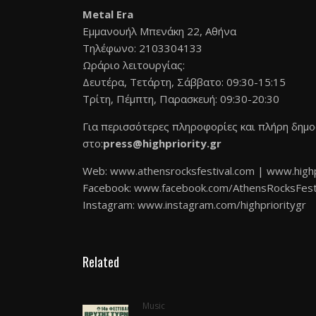
Metal Era
Εμμανουήλ Μπενάκη 22, Αθήνα
Τηλέφωνο: 2103304133
Ωράριο λειτουργίας:
Δευτέρα, Τετάρτη, Σάββατο: 09:30-15:15
Τρίτη, Πέμπτη, Παρασκευή: 09:30-20:30
Για περισσότερες πληροφορίες και πλήρη δημ
στο:
press@highpriority.gr
Web:
www.athensrocksfestival.com
|
www.highp
Facebook:
www.facebook.com/
AthensRocksFest
Instagram:
www.instagram.com/
highprioritygr
Related
Music