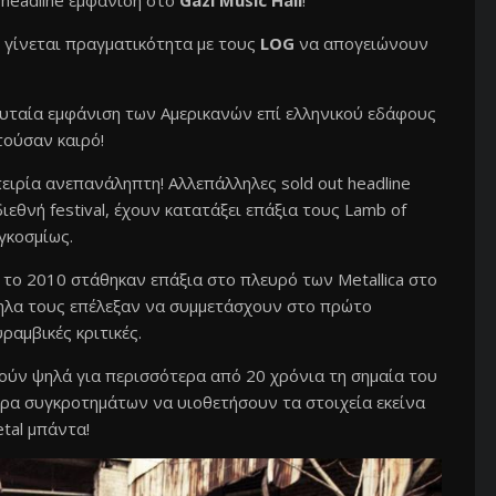
ή headline εμφάνιση στο
Gazi Music Hall
!
s γίνεται πραγματικότητα με τους
LOG
να απογειώνουν
ευταία εμφάνιση των Αμερικανών επί ελληνικού εδάφους
τούσαν καιρό!
πειρία ανεπανάληπτη! Αλλεπάλληλες sold out headline
ιεθνή festival, έχουν κατατάξει επάξια τους Lamb of
γκοσμίως.
 το 2010 στάθηκαν επάξια στο πλευρό των Metallica στο
ληλα τους επέλεξαν να συμμετάσχουν στο πρώτο
ραμβικές κριτικές.
ούν ψηλά για περισσότερα από 20 χρόνια τη σημαία του
ρα συγκροτημάτων να υιοθετήσουν τα στοιχεία εκείνα
tal μπάντα!