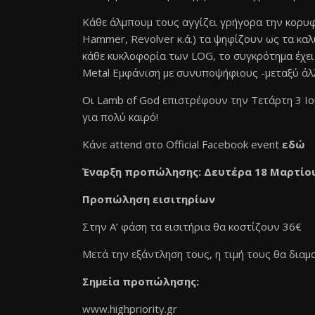
Κάθε άλμπουμ τους αγγίζει γρήγορα την κορυφ
Hammer, Revolver κ.ά.) τα ψηφίζουν ως τα κ
κάθε κυκλοφορία των LOG, το συγκρότημα έχε
Metal Εμφάνιση με συνυποψήφιους -μεταξύ άλλων
Οι Lamb of God επιστρέφουν την Τετάρτη 3 Ιουλ
για πολύ καιρό!
Κάνε attend στο Official Facebook event
εδώ
Έναρξη προπώλησης: Δευτέρα 18 Μαρτίο
Προπώληση εισιτηρίων
Στην Α’ φάση τα εισιτήρια θα κοστίζουν 36€
Μετά την εξάντληση τους, η τιμή τους θα δια
Σημεία προπώλησης:
www.highpriority.gr