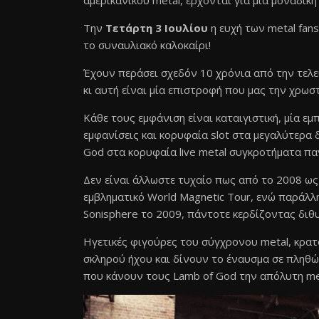
αμερικανικού metal, έρχονται για μία μοναδικ
Την
Τετάρτη 3 Ιουλίου
η ευχή των metal fan
το συναυλιακό καλοκαίρι!
Έχουν περάσει σχεδόν 10 χρόνια από την τελ
κι αυτή είναι μία επιστροφή που μας την χρωσ
Κάθε τους εμφάνιση είναι καταιγιστική, μία εμ
εμφανίσεις και κορυφαία slot στα μεγαλύτερα δ
God στα κορυφαία live metal συγκροτήματα πα
Δεν είναι άλλωστε τυχαίο πως από το 2008 ως
εμβληματικό World Magnetic Tour, ενώ παράλ
Sonisphere το 2009, πάντοτε κερδίζοντας διθυ
Ηγετικές φιγούρες του σύγχρονου metal, κρατ
σκληρού ήχου και δίνουν το έναυσμα σε πληθώ
που κάνουν τους Lamb of God την απόλυτη me