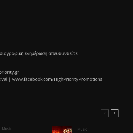
οσιογραφική ενημέρωση απευθυνθείτε
riority.gr
ival
|
www.facebook.com/
HighPriorityPromotions
Music
Music