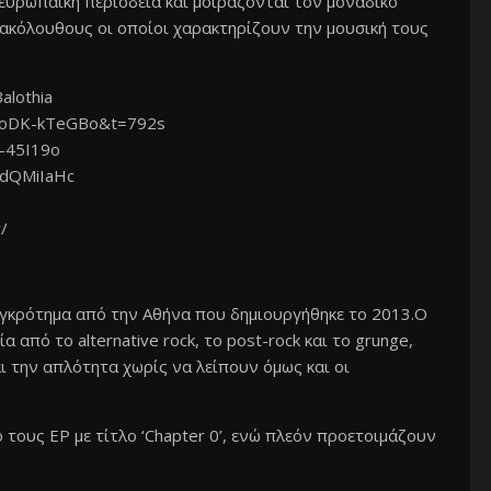
ευρωπαϊκή περιοδεία και μοιράζονται τον μοναδικό
 ακόλουθους οι οποίοι χαρακτηρίζουν την μουσική τους
alothia
=ioDK-kTeGBo&t=792s
-45I19o
adQMiIaHc
/
υγκρότημα από την Αθήνα που δημιουργήθηκε το 2013.Ο
α από το alternative rock, το post-rock και το grunge,
 την απλότητα χωρίς να λείπουν όμως και οι
τους EP με τίτλο ‘Chapter 0’, ενώ πλεόν προετοιμάζουν