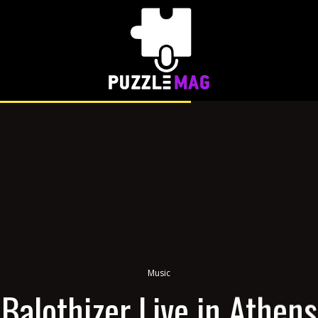
Music
Balothizer Live in Athens