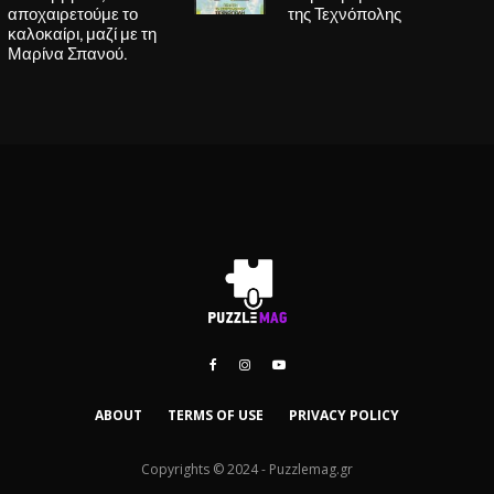
αποχαιρετούμε το
της Τεχνόπολης
καλοκαίρι, μαζί με τη
Μαρίνα Σπανού.
ABOUT
TERMS OF USE
PRIVACY POLICY
Copyrights © 2024 - Puzzlemag.gr