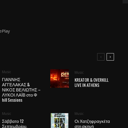
ePlay
Music
Music
ΓΙΑΝΝΗΣ
KREATOR & OVERKILL
ΑΓΓΕΛΑΚΑΣ &
LIVE IN ATHENS
ΝΙΚΟΣ ΒΕΛΙΩΤΗΣ –
ΛΥΚΟΙ ΛΑΪΒ στο Φ
hill Sessions
Music
Music
Σάββατο 12
Οι Χατζηφραγκέτα
Σεπτεμβρίου,
στη σκηνή