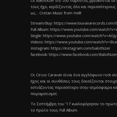
Οι
Balothizer
επί του παρόντος βρίσκονται σε 
τους ήχο, κερδίζοντας όλο και περισσότερους
ως… Cretan Music from Hell!
Stream/Buy:
https://www.louvanarecords.com/B
Full Album:
https://www.youtube.com/watch?v
Single:
https://www.youtube.com/watch?v=AGJy
Videos:
https://www.youtube.com/watch?v=Bc
Instagram:
https://instagram.com/balothizer
facebook:
https://www.facebook.com/Balothizer
Οι
Circus Caravan
είναι ένα αγγλόφωνο rock σ
ήχος και οι συνθέσεις τους δανείζονται στοιχεί
εστιάζοντας περισσότερο στην ατμόσφαιρα και
πειραματισμοί.
Το Σεπτέμβρη του ’17 κυκλοφόρησαν το πρώτο 
το πρώτο τους Full Album.