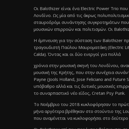
Οι
Balothizer
είναι ένα Electric Power Trio πο
Λονδίνο. Ως μία από τις άκρως πολυπολιτισμικ
σταυροδρόμι συνάντησης συγκροτημάτων που 
μουσικών επιρροών και πολιτισμών. Οι Balothi
Η έμπνευση για την σύσταση των Balothizer π
τραγουδιστή Παύλου Μαυροματάκη (Electric Lita
Calda). Όντας και οι δύο ενεργοί για πολλά
χρόνια στην μουσική σκηνή του Λονδίνου, ανα
μουσική της Κρήτης, που στην συνέχεια συνάν
Payne (Jools Holland, Jose Feliciano and Future
υπόβαθρο αλλά και τις δυτικές μουσικές επιρρ
το συναρπαστικό νέο είδος, Cretan Psy Punk.
Το Νοέμβριο του 2018 κυκλοφόρησαν το πρώτο τ
μήνα αργότερα βρέθηκαν στο στούντιο της Lo
που αναμένεται να κυκλοφορήσει στο δεύτερο 