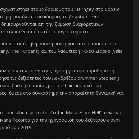
υ σχηματίστηκε στους δρόμους του Haringey στο Βόρειο
ές μητροπόλεις του κόσμου, το Λονδίνο είναι
δημιουργούνται απ’ την ζύμωση διαφορετικών
zer είναι ένα από αυτά τα συγκροτήματα.
ροέκυψε από την μουσική συνεργασία του μπασίστα και
ny, The Turbans) και του λαουτιέρη Νίκου Ζιάρκα (Valia
κάλυψαν την κοινή τους αγάπη για την παραδοσιακή
τησε τις δεξιότητες του Λονδρέζου drummer Stephen J
 Sound Cartel) ο οποίος με το ethnic μουσικό του
οές, έφερε στο συγκρότημα την απαραίτητη δυναμική για
ους album με τίτλο “Cretan Music From Hell”, ενώ ένα
uvana Records για την ηχογράφιση του δεύτερου album
μισό του 2019.