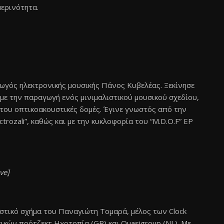
μερινότητα.
ωγός ηλεκτρονικής μουσικής Πάνος Κυβελέας. Ξεκίνησε
ι με την παραγωγή ενός μινιμαλιστικού μουσικού σχεδίου,
 του οπτικοακουστικές δομές. Έγινε γνωστός από την
ctrozali”, καθώς και με την κυκλοφορία του “M.D.O.F” EP
ve]
υστικό σχήμα του Παναγιώτη Τομαρά, μέλος των Clock
ικών πρότζεκτ Ηχοτοπία (GR) και Quasigroup (NL). Με