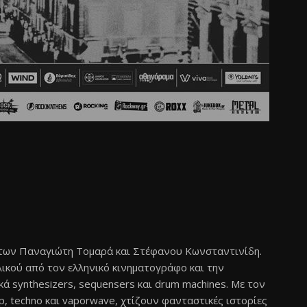
 των Παναγιώτη Τομαρά και Στέφανου Κωνσταντινίδη.
ικού από τον ελληνικό κινηματογράφο και την
ά synthesizers, sequensers και drum machines. Με τον
, techno και vaporwave, χτίζουν φανταστικές ιστορίες