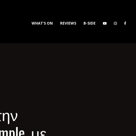
WHAT’S ON
REVIEWS
B-SIDE
την
ple, με