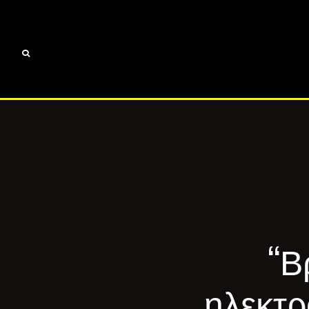
“Β
ηλεκτρ