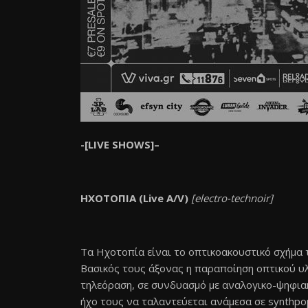
-[LIVE
SHOWS]
–
ΗΧΟΤΟΠΙΑ
(Live A/V)
[electro-technoir]
Τα Ηχοτοπία είναι το οπτικοακουστικό σχήμα
Βασικός τους άξονας η παραποίηση οπτικού υλ
τηλεόραση, σε συνδυασμό με αναλογικο-ψηφιακ
ήχο τους να ταλαντεύεται ανάμεσα σε synthpop