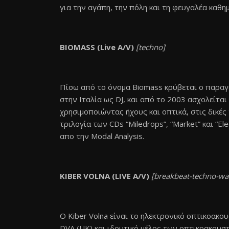
για την αγάπη, την πόλη και τη φευγαλέα καθη
BIOMASS (Live A/V)
[techno]
Πίσω από το όνομα Biomass κρύβεται ο παραγ
στην Ιταλία ως DJ, και από το 2003 ασχολείτα
χρησιμοποιώντας ήχους και οπτικά, στις δικές
τριλογία των CDs “Miledrops”, “Market” και “Ele
απο την Modal Analysis.
KIBER VOLNA (LIVE A/V)
[breakbeat-techno-wa
Ο Kiber Volna είναι το ηλεκτρονικό οπτικοακο
DVA (UK) και ιδρυτικό μέλος των οπτικοακουστ