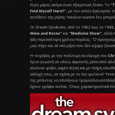
λίγες μέρες ακόμα έναν εξαιρετικό δίσκο. Το
“T
Find Myself Here?”
, με τον οποίο ξεκίνησαν 
αντίθετο της ρήσης “κανένα reunion δεν μπορε
Οι Dream Syndicate, από το 1982 έως το 198
Wine and Roses”
και
“Medicine Show”
, αλλά 
ήδη περισσότερα χρόνια πορείας.
“Ο προηγούμε
μας πήγε και σε νέα μέρη που δεν είχαμε ξαναπ
Η τετράδα, με την πολύτιμη συνδρομή του
Chr
έγινε γνωστή σε νέους ακροατές μέσα από αδι
κανέναν φόβο, καμία πίεση και με πλήρη ελευθ
εκδοχή τους, σε σχέση με το πιο φωτεινό “How
της μπάντας να επιλέγουν τραγούδια κατάλλη
έχουν γράψει κιόλας. Όπως χαρακτηριστικά λένε