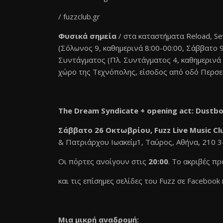
/
fuzzclub.gr
Φυσικά σημεία
/ στα καταστήματα Reload, Se
(Σόλωνος 9, καθημερινά 8:00-00:00, Σάββατο 9:
Συντάγματος (Πλ. Συντάγματος 4, καθημερινά 9
χώρο της Τεχνόπολης, είσοδος από οδό Περσε
The Dream Syndicate + opening act: Dustb
Σάββατο
26 Οκτωβρίου
, Fuzz Live Music C
& Πατριάρχου Ιωακείμ1, Ταύρος, Αθήνα, 210 
Οι πόρτες ανοίγουν στις
20:00
. Το ακριβές π
και τις επίσημες σελίδες του Fuzz σε
Facebook
Mια μικρή αναδρομή: