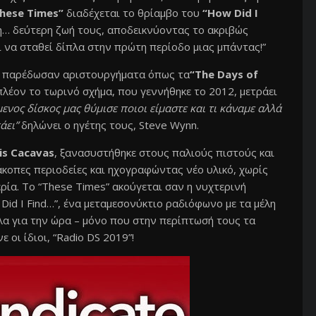
hese Times”
διαδέχεται το θρίαμβο του
“How Did I
τη… δεύτερη ζωή τους, αποδεικνύοντας το ακριβώς
ί να σταθεί δίπλα στην πρώτη περίοδο μιας μπάντας!”
8, παρέδωσαν αριστουργήματα όπως τα
“The Days of
πλέον το τωρινό σχήμα, που γεννήθηκε το 2012, μετράει
νος δίσκος μας θύμισε ποιοι είμαστε και τι κάναμε αλλά
άει”
δηλώνει ο ηγέτης τους, Steve Wynn.
is
Cacavas
, ξανασυστήθηκε στους παλιούς πιστούς και
άκοπες περιοδείες και ηχογραφώντας νέο υλικό, χωρίς
ερία. Το “These Times” ακούγεται σαν η νυχτερινή
 Did I Find…”, ένα μεταμεσονύκτιο ραδιόφωνο με τα μέλη
λα για την ώρα – μόνο που στην περίπτωσή τους τα
 οι ίδιοι, “Radio DS 2019”!