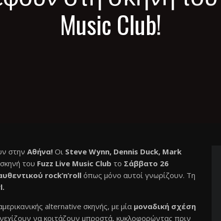
Music Club!
υν στην
Αθήνα!
Οι
Steve Wynn, Dennis Duck, Mark
 σκηνή του
Fuzz Live Music Club
το
Σάββατο 26
αυθεντικού
rock’
n’
roll
όπως μόνο αυτοί γνωρίζουν. Τη
l.
ερικανικής alternative σκηνής, με μία
μοναδική σχέση
συνεχίζoυν να κοιτάζουν μπροστά, κυκλοφορώντας πριν