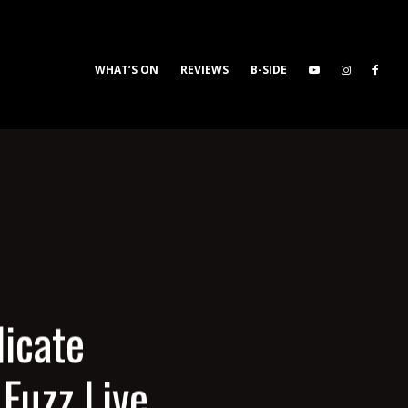
WHAT’S ON
REVIEWS
B-SIDE
icate
uzz Live