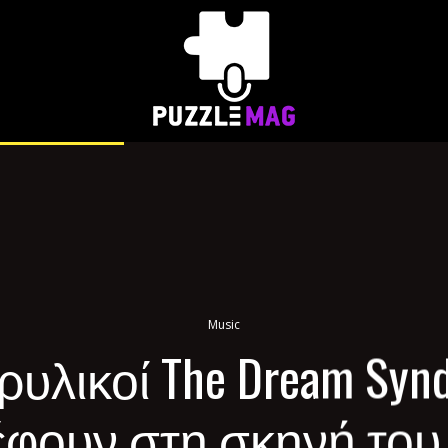
Music
ρυλικοί The Dream Synd
φουν στη σκηνή του F