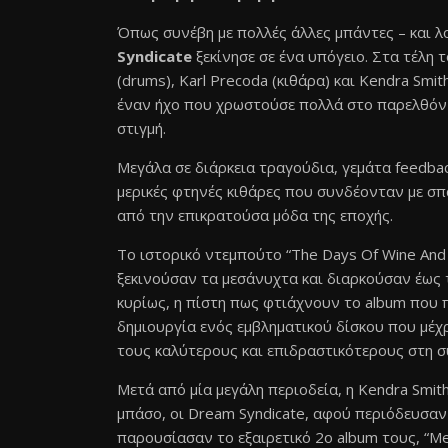
Όπως συνέβη με πολλές άλλες μπάντες – και λ
Syndicate
ξεκίνησε σε ένα υπόγειο. Στα τέλη τ
(drums), Karl Precoda (κιθάρα) και Kendra Smi
έναν ήχο που χρωστούσε πολλά στο παρελθόν α
στιγμή.
Μεγάλα σε διάρκεια τραγούδια, γεμάτα feedbac
μερικές φτηνές κιθάρες που συνδέονταν με σπ
από την επικρατούσα μόδα της εποχής.
Το ιστορικό ντεμπούτο “The Days Of Wine And
ξεκινούσαν τα μεσάνυχτα και διαρκούσαν έως τ
κυρίως, η πίστη πως φτιάχνουν το album που
δημιουργία ενός εμβληματικού δίσκου που μέχ
τους καλύτερους και επιδραστικότερους στη σύγ
Μετά από μία μεγάλη περιοδεία, η Kendra Smi
μπάσο, οι Dream Syndicate, αφού περιόδευσαν 
παρουσίασαν το εξαιρετικό 2ο album τους, “Me