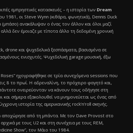
οιπές εμπρηστικές κατασκευές – η ιστορία των
Dream
ου 1981, οι Steve Wynn (κιθάρα, φωνητικά), Dennis Duck
th (μπάσο) ανακάλυψαν ο ένας τον άλλον και όλοι μαζί
λλά δεν έμοιαζε με τίποτα άλλο τη δεδομένη χρονική
k, drone και ψυχεδελικά ξεσπάσματα, βασισμένα σε
ασμένους ενισχυτές. Ψυχεδελική garage μουσική, έξω
 Roses” ηχογραφήθηκε σε τρία συνεχόμενα sessions που
ις 8 το πρωί. Η αδρεναλίνη, το πρόχειρο φαγητό και,
 πάντοτε ονειρεύονταν να κάνουν τους οδήγησε στη
ρι και σήμερα εξακολουθεί να μνημονεύεται ως ένας από
χρονη ιστορία της αμερικανικής rock’n’roll σκηνής.
th αποχώρησε από τη μπάντα. Με τον Dave Provost στο
αρχικά με τους U2 και στη συνέχεια με τους REM,
dicine Show”, τον Μάιο του 1984.