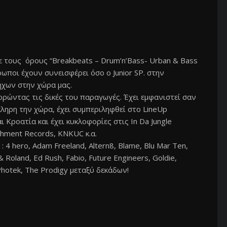
ε τους όρους “Breakbeats – Drum’n’Bass- Urban & Bass
ρωποι έχουν συνεισφέρει όσο ο Junior SP. στην
ήχων στην χώρα μας.
ορώντας τις δικές του παραγωγές. Έχει εμφανιστεί σαν
ληρη την χώρα, έχει συμπεριληφθεί στο LineUp
ι Κροατία και έχει κυκλοφορίες στις In Da Jungle
shment Records, KNKUC κ.α.
ς : 4 hero, Adam Freeland, Altern8, Blame, Blu Mar Ten,
Roland, Ed Rush, Fabio, Future Engineers, Goldie,
Photek, The Prodigy μεταξύ δεκάδων!