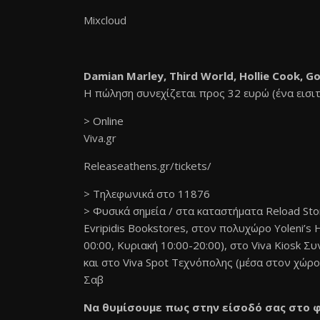
Mixcloud
Damian Marley, Τhird World, Hollie Cook, Go
Η πώληση συνεχίζεται προς 32 ευρώ (ένα εισιτή
> Online
Viva.gr
Releaseathens.gr/tickets/
> Tηλεφωνικά στο 11876
> Φυσικά σημεία / στα καταστήματα Reload Sto
Evripidis Bookstores, στον πολυχώρο Yoleni’s 
00:00, Κυριακή 10:00-20:00), στο Viva Kiosk Σ
και στο Viva Spot Τεχνόπολης (μέσα στον χώρ
Σαβ
Να θυμίσουμε πως στην είσοδό σας στο 