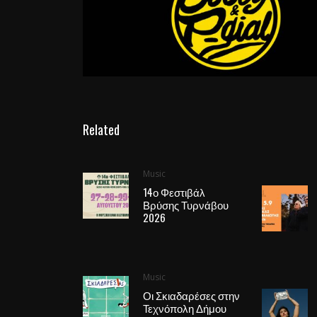
Related
Music
14ο Φεστιβάλ
Βρύσης Τυρνάβου
2026
Music
Οι Σκιαδαρέσες στην
Τεχνόπολη Δήμου