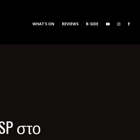
WHAT’S ON
REVIEWS
B-SIDE
 SP στο