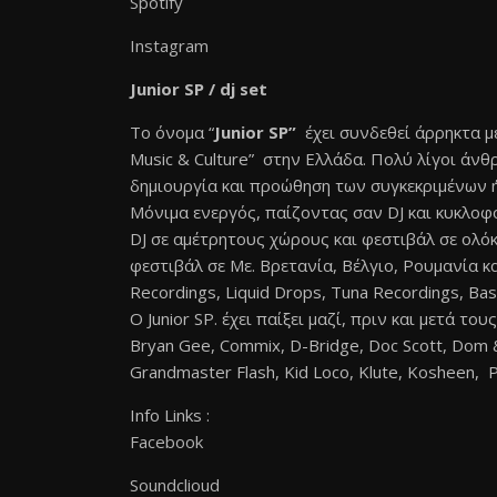
Spotify
Instagram
Junior SP / dj set
Το όνομα “
Junior SP”
έχει συνδεθεί άρρηκτα μ
Music & Culture” στην Ελλάδα. Πολύ λίγοι άνθ
δημιουργία και προώθηση των συγκεκριμένων 
Μόνιμα ενεργός, παίζοντας σαν DJ και κυκλοφ
DJ σε αμέτρητους χώρους και φεστιβάλ σε ολόκ
φεστιβάλ σε Με. Βρετανία, Βέλγιο, Ρουμανία κα
Recordings, Liquid Drops, Tuna Recordings, Ba
Ο Junior SP. έχει παίξει μαζί, πριν και μετά του
Bryan Gee, Commix, D-Bridge, Doc Scott, Dom & 
Grandmaster Flash, Kid Loco, Klute, Kosheen, 
Info Links :
Facebook
Soundclioud