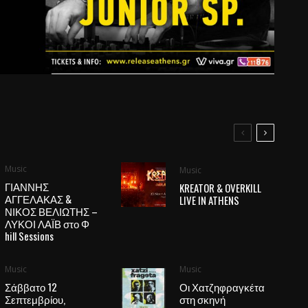
Music
Music
ΓΙΑΝΝΗΣ
KREATOR & OVERKILL
ΑΓΓΕΛΑΚΑΣ &
LIVE IN ATHENS
ΝΙΚΟΣ ΒΕΛΙΩΤΗΣ –
ΛΥΚΟΙ ΛΑΪΒ στο Φ
hill Sessions
Music
Music
Σάββατο 12
Οι Χατζηφραγκέτα
Σεπτεμβρίου,
στη σκηνή