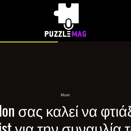
Music
rdon σας καλεί να φτιά
 list για την συναυλία 