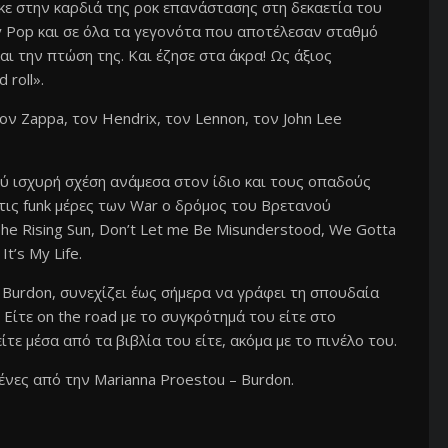
κε στην καρδιά της ροκ επανάστασης στη δεκαετία του
y Pop και σε όλα τα γεγονότα που αποτέλεσαν σταθμό
και την πτώση της. Και έζησε στα άκρα! Ως άξιος
 roll».
ν Zappa, τον Hendrix, τον Lennon, τον John Lee
λύ ισχυρή σχέση ανάμεσα στον ίδιο και τους οπαδούς
και τις funk μέρες των War ο δρόμος του Βρετανού
he Rising Sun, Don’t Let me Be Misunderstood, We Gotta
It’s My Life.
c Burdon, συνεχίζει έως σήμερα να γράφει τη σπουδαία
ς. Είτε on the road με το συγκρότημά του είτε στο
ε μέσα από τα βιβλία του είτε, ακόμα με το πινέλο του.
ένες από την Marianna Proestou – Burdon.