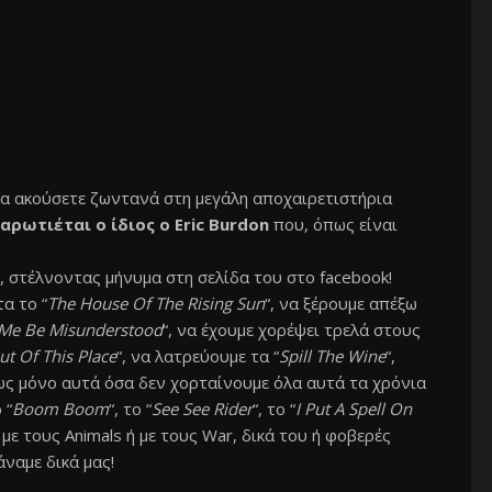
να ακούσετε ζωντανά στη μεγάλη αποχαιρετιστήρια
αρωτιέται ο ίδιος ο Eric Burdon
που, όπως είναι
, στέλνοντας μήνυμα στη σελίδα του στο facebook!
α το “
The House Of The Rising Sun
“, να ξέρουμε απέξω
 Me Be Misunderstood
“, να έχουμε χορέψει τρελά στους
t Οf This Place
“, να λατρεύουμε τα “
Spill The Wine
“,
ως μόνο αυτά όσα δεν χορταίνουμε όλα αυτά τα χρόνια
 “
Boom Boom
“, το “
See See Rider
“, το “
I Put A Spell On
 με τους Animals ή με τους War, δικά του ή φοβερές
ναμε δικά μας!