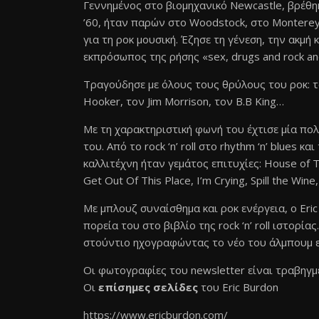
Γεννημένος στο βιομηχανικό Newcastle, βρέθη
’60, ήταν παρών στο Woodstock, στο Montere
για τη ροκ μουσική. Έζησε τη γένεση, την ακμή 
εκπρόσωπος της ρήσης «sex, drugs and rock and
Τραγούδησε με όλους τους θρύλους του ροκ: το
Hooker, τον Jim Morrison, τον B.B King…
Με τη χαρακτηριστική φωνή του έχτισε μία πο
του. Από τo rock ‘n’ roll στο rhythm ‘n’ blues 
καλλιτέχνη ήταν γεμάτος επιτυχίες: House of T
Get Out Of This Place, Ι’m Crying, Spill the Wine, 
Με μπλουζ συναίσθημα και ροκ ενέργεια, o Eri
πορεία του στο βιβλίο της rock ‘n’ roll ιστορία
στούντιο ηχογραφώντας το νέο του άλμπουμ είτ
Οι φωτογραφίες του newsletter είναι τραβηγμ
Οι
επίσημες σελίδες
του Eric Burdon
https://www.ericburdon.com/