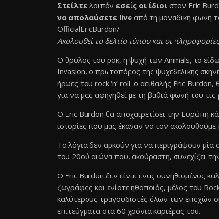
Στείλτε
λοιπόν
εσείς οι ίδιοι
στον Eric Burd
να απολαύσετε live
από τη μοναδική φωνή το
OfficialEricBurdon/
Ακολουθεί το δελτίο τύπου και οι πληροφορίε
Ο θρύλος του ροκ, η ψυχή των Animals, το είδω
Invasion, ο πρωτοπόρος της ψυχεδελικής σκην
ήρωες του rock ‘n’ roll, ο αειθαλής Eric Burd
για να μας αφηγηθεί με τη βαθιά φωνή του τις 
Ο Eric Burdon θα αποχαιρετίσει την Ευρώπη κ
ιστορίες που μας έκαναν να τον ακολουθούμε 
Τα λόγια δεν αρκούν για να περιγράψουν μία 
του 20ού αιώνα που, ακούραστη, συνεχίζει την
Ο Eric Burdon δεν είναι ένας συνηθισμένος κα
ζωγράφος και ενίοτε ηθοποιός, μέλος του Rock 
καλύτερους τραγουδιστές όλων των εποχών σύ
επιτεύγματα στα 60 χρόνια καριέρας του.