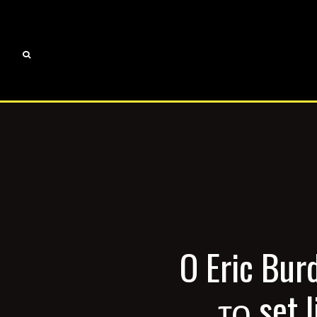
O Eric Bu
το set