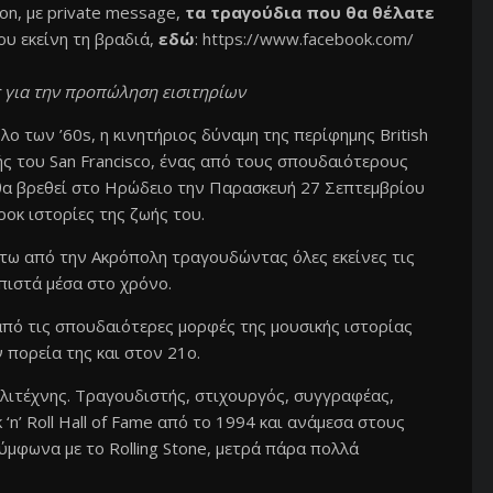
on, με private message,
τα τραγούδια που θα θέλατε
υ εκείνη τη βραδιά,
εδώ
:
https://www.facebook.com/
ς για την προπώληση εισιτηρίων
λο των ’60s, η κινητήριος δύναμη της περίφημης British
ής του San Francisco, ένας από τους σπουδαιότερους
on, θα βρεθεί στο Ηρώδειο την Παρασκευή 27 Σεπτεμβρίου
ροκ ιστορίες της ζωής του.
άτω από την Ακρόπολη τραγουδώντας όλες εκείνες τις
πιστά μέσα στο χρόνο.
από τις σπουδαιότερες μορφές της μουσικής ιστορίας
 πορεία της και στον 21ο.
λλιτέχνης. Τραγουδιστής, στιχουργός, συγγραφέας,
‘n’ Roll Hall of Fame από το 1994 και ανάμεσα στους
μφωνα με το Rolling Stone, μετρά πάρα πολλά