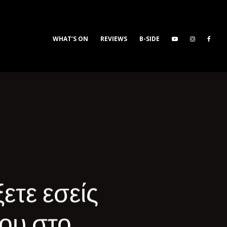
WHAT’S ON
REVIEWS
B-SIDE
ξετε εσείς
του στο