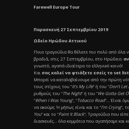
Farewell Europe Tour
Παρασκευή 27 Σεπτεμβρίου 2019
Ωδείο Ηρώδου Αττικού
Ποια τραγούδια θα θέλατε πιο πολύ από όλα 
βραδιά, στις 27 Σεπτεμβρίου, στο Ηρώδειο;
αν
γνωστό, αγαπά ιδιαίτερα το ελληνικό κοινό!
Και
σας καλεί να φτιάξετε εσείς το set list
Μπορεί να καταλαβαίνουμε από την πρώτη νότ
τους στίχους του “
It’s My Life
” ή του “
Don’t Let
ρυθμούς του “
The Night
” ή του “
We Gotta Get Οu
“
When I Was Young
“, “
Tobacco Road
“… Είναι όμ
να ακούμε; Ή μήπως είναι και το “
I’m Crying
“, το
You
” και το “
Paint It Black
“; Τραγούδια που είπε
διασκευές… όλα κομμάτια που αγαπήσαμε και κά