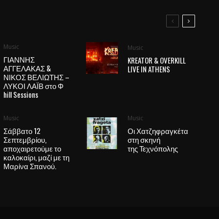
Music
Music
ΓΙΑΝΝΗΣ
KREATOR & OVERKILL
ΑΓΓΕΛΑΚΑΣ &
LIVE IN ATHENS
ΝΙΚΟΣ ΒΕΛΙΩΤΗΣ –
ΛΥΚΟΙ ΛΑΪΒ στο Φ
hill Sessions
Music
Music
Σάββατο 12
Οι Χατζηφραγκέτα
Σεπτεμβρίου,
στη σκηνή
αποχαιρετούμε το
της Τεχνόπολης
καλοκαίρι, μαζί με τη
Μαρίνα Σπανού.