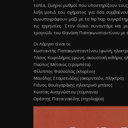
τοπία, ζωηροί ρυθμοί που υποστηρίζουν τους 
λοξή ματιά του σχήματος για όσα συμβαίνο
συνυπογράφουν μαζί με το hip hop συγκρότημα
τις ερμηνείες. Στον δίσκο συναντάμε και 
τραγούδι του Θανάση Παπακωνσταντίνου με τί
Οι Λάργκο είναι οι:
Κωσταντής Παπακωνσταντίνου (φωνή, ηλεκτρι
Τάσος Κοφοδήμος (φωνή, ακουστική κιθάρα, ηλ
Παύλος Μέτσιος (τρομπέτα)
Φίλιππος Φασούλας (κλαρίνο)
Μανόλης Σταματιάδης (ακορντεόν, πλήκτρα)
Πάνος Βουλγαράκης (ηλεκτρικό μπάσο)
Κώστας Αναγνώστου (τύμπανα)
Ορέστης Πατσινακίδης (Ηχοληψία)