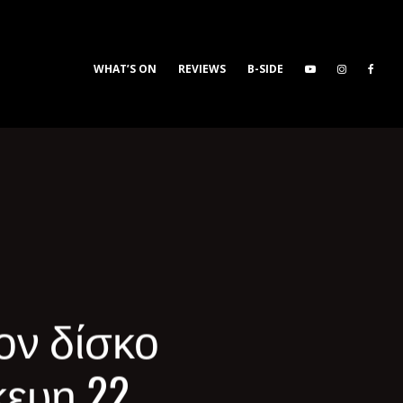
WHAT’S ON
REVIEWS
B-SIDE
ον δίσκο
κευη 22