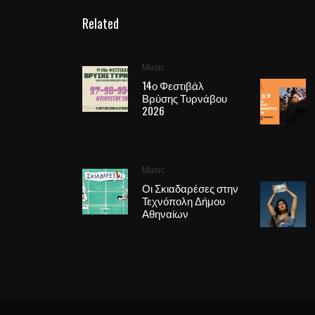
Related
Music
14ο Φεστιβάλ
Βρύσης Τυρνάβου
2026
Music
Οι Σκιαδαρέσες στην
Τεχνόπολη Δήμου
Αθηναίων