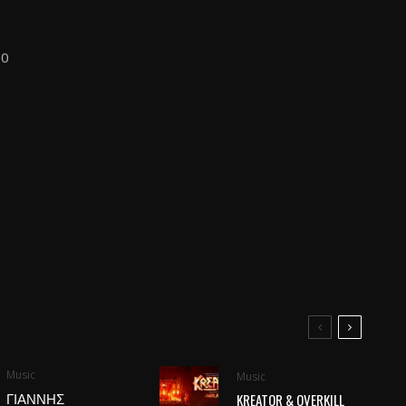
00
Music
Music
ΓΙΑΝΝΗΣ
KREATOR & OVERKILL