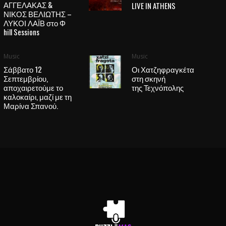
ΑΓΓΕΛΑΚΑΣ &
LIVE IN ATHENS
ΝΙΚΟΣ ΒΕΛΙΩΤΗΣ –
ΛΥΚΟΙ ΛΑΪΒ στο Φ
hill Sessions
Music
Music
Σάββατο 12
Οι Χατζηφραγκέτα
Σεπτεμβρίου,
στη σκηνή
αποχαιρετούμε το
της Τεχνόπολης
καλοκαίρι, μαζί με τη
Μαρίνα Σπανού.