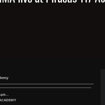
ademy
οιμα…
 ACADEMY