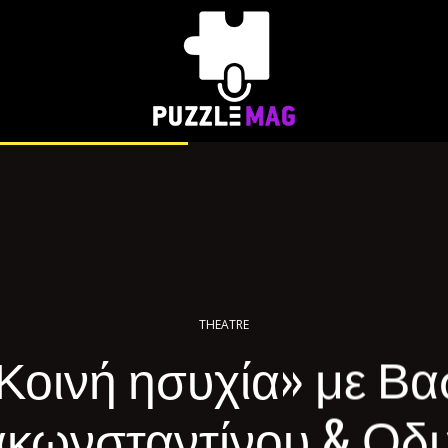
THEATRE
Κοινή ησυχία» με Βα
κωνσταντίνου & Οδ