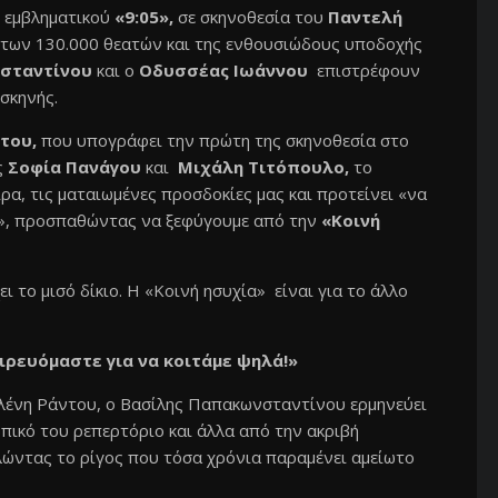
υ εμβληματικού
«9:05»,
σε σκηνοθεσία του
Παντελή
 των 130.000 θεατών και της ενθουσιώδους υποδοχής
σταντίνου
και ο
Οδυσσέας Ιωάννου
επιστρέφουν
σκηνής.
ντου,
που υπογράφει την πρώτη της σκηνοθεσία στο
ς
Σοφία Πανάγου
και
Μιχάλη Τιτόπουλο,
το
ιρα, τις ματαιωμένες προσδοκίες μας και προτείνει «να
α», προσπαθώντας να ξεφύγουμε από την
«Κοινή
 το μισό δίκιο. Η «Κοινή ησυχία» είναι για το άλλο
ειρευόμαστε για να κοιτάμε ψηλά!»
Ελένη Ράντου, ο Βασίλης Παπακωνσταντίνου ερμηνεύει
ικό του ρεπερτόριο και άλλα από την ακριβή
λώντας το ρίγος που τόσα χρόνια παραμένει αμείωτο