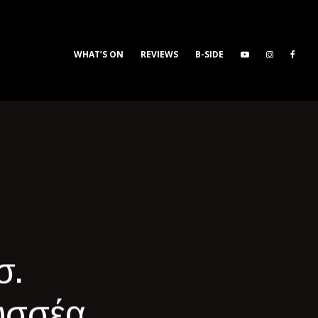
WHAT’S ON
REVIEWS
B-SIDE
σ.
υσσέα