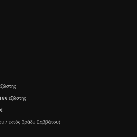
εξώστης
 18€
εξώστης
€
ου / εκτός βράδυ Σαββάτου)