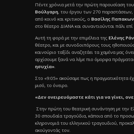
Πέντε χρόνια μετά την πρώτη παρουσίαση το
Βούλγαρη
, του έργου των 270 παραστάσεων,
από κοινό και κριτικούς, ο
Βασίλης Παπακων
στο θέατρο ΔΙΑΝΑ και συναντιούνται πάλι επί 
Αυτή τη φορά με την επιμέλεια της
Ελένης Ρά
θέατρο, και με συνοδοιπόρους τους ηθοποιού
καινούριο ταξίδι αναζητάει τα χαμένα μας όνε
αρχίσουμε ξανά να λέμε πιο όμορφα πράγματ
ησυχία»
.
Στο «9:05» ακούσαμε πως η πραγματικότητα έχει
μισό, το όνειρο.
«Δεν ονειρευόμαστε κάτι για να γίνει, ον
Στην πρώτη του θεατρική συνάντηση με την 
30 σπουδαία τραγούδια, κάποια από το προσωπ
κληρονομιά του ελληνικού τραγουδιού, προκα
ακούγοντάς τον.