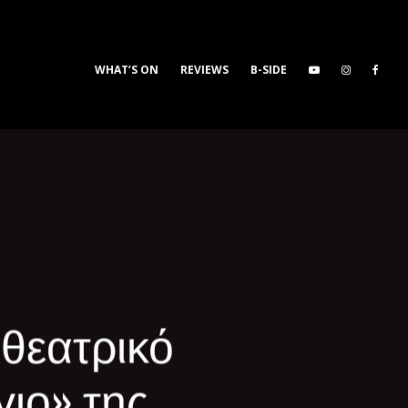
WHAT’S ON
REVIEWS
B-SIDE
 θεατρικό
γιο» της