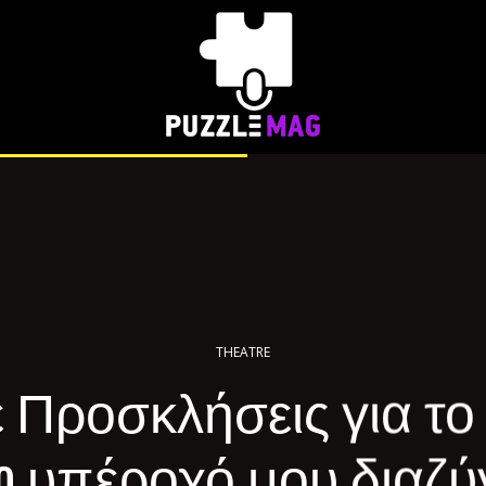
THEATRE
 Προσκλήσεις για το
o υπέροχό μου διαζύ