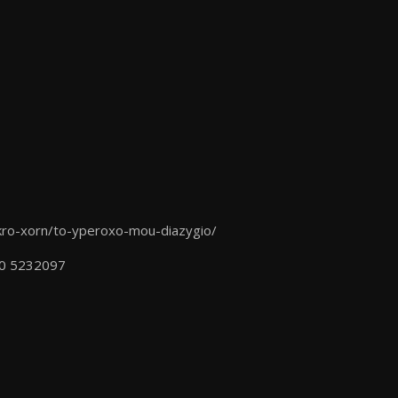
ikro-xorn/to-yperoxo-mou-diazygio/
10 5232097