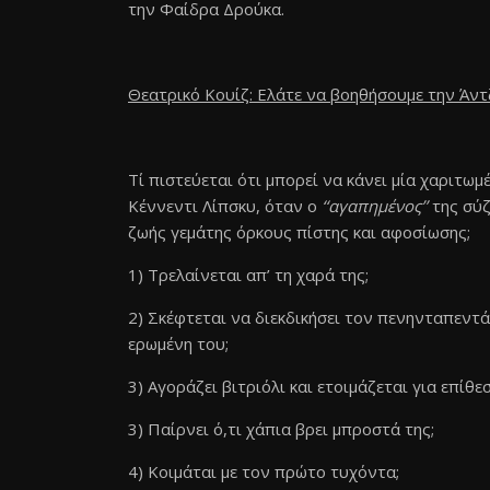
την Φαίδρα Δρούκα.
Θεατρικό Κουίζ: Ελάτε να βοηθήσουμε την Άντ
Τί πιστεύεται ότι μπορεί να κάνει μία χαριτω
Κέννεντι Λίπσκυ, όταν ο
‘‘αγαπημένος’’
της σύζ
ζωής γεμάτης όρκους πίστης και αφοσίωσης;
1) Τρελαίνεται απ’ τη χαρά της;
2) Σκέφτεται να διεκδικήσει τον πενηνταπεντ
ερωμένη του;
3) Αγοράζει βιτριόλι και ετοιμάζεται για επίθεσ
3) Παίρνει ό,τι χάπια βρει μπροστά της;
4) Κοιμάται με τον πρώτο τυχόντα;