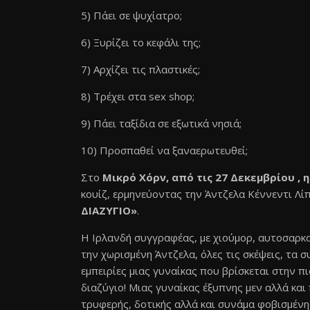
5) Πάει σε ψυχίατρο;
6) Ξυρίζει το κεφάλι της;
7) Αρχίζει τις πλαστικές;
8) Τρέχει στα sex shop;
9) Πάει ταξίδια σε εξωτικά νησιά;
10) Προσπαθεί να ξαναερωτευθεί;
Στο
Μικρό Χόρν, από τις 27 Δεκεμβρίου ,
κουίζ, ερμηνεύοντας την Άντζελα Κέννεντι Λίπ
ΔΙΑΖΥΓΙΟ»
.
Η Ιρλανδή συγγραφέας, με χιούμορ, αυτοσαρκα
την χωρισμένη Άντζελα, όλες τις σκέψεις, τα σ
εμπειρίες μιας γυναίκας που βρίσκεται στην π
διαζύγιο! Μιας γυναίκας έξυπνης μεν αλλά κα
τρυφερής, δοτικής αλλά και συνάμα φοβισμέν