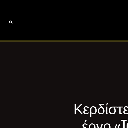
Κερδίστε
έργο «T