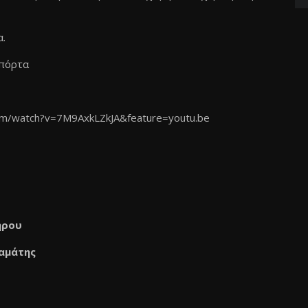
α.
 πόρτα
om/watch?v=7M9AxkLZkJA&feature=youtu.be
ήρου
αμάτης