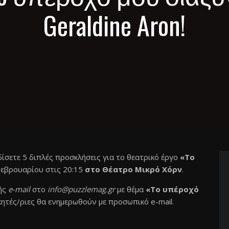
Geraldine Aron!
δίσετε 5 διπλές προσκλήσεις για το θεατρικό έργο
«
To
Φεβρουαρίου στις 20:15
στο Θέατρο Μικρό Χόρν
.
ής
e-mail
στο
info@puzzlemag.gr
με θέμα
«
To
υπέροχό
κητές/ριες θα ενημερωθούν με προσωπικό e-mail.