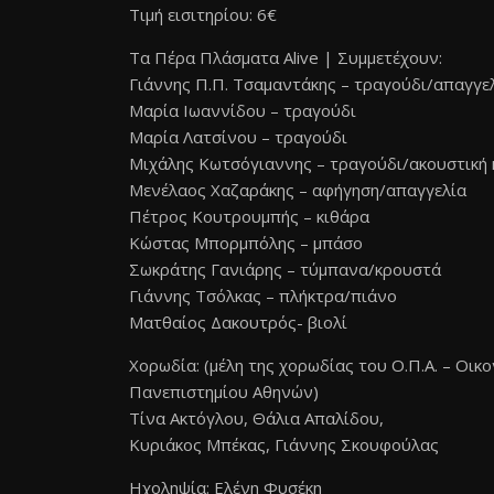
Τιμή εισιτηρίου: 6€
Τα Πέρα Πλάσματα Αlive | Συμμετέχουν:
Γιάννης Π.Π. Τσαμαντάκης – τραγούδι/απαγγε
Μαρία Ιωαννίδου – τραγούδι
Μαρία Λατσίνου – τραγούδι
Μιχάλης Κωτσόγιαννης – τραγούδι/ακουστική 
Μενέλαος Χαζαράκης – αφήγηση/απαγγελία
Πέτρος Κουτρουμπής – κιθάρα
Κώστας Μπορμπόλης – μπάσο
Σωκράτης Γανιάρης – τύμπανα/κρουστά
Γιάννης Τσόλκας – πλήκτρα/πιάνο
Ματθαίος Δακουτρός- βιολί
Χορωδία: (μέλη της χορωδίας του Ο.Π.Α. – Οικ
Πανεπιστημίου Αθηνών)
Τίνα Ακτόγλου, Θάλια Απαλίδου,
Κυριάκος Μπέκας, Γιάννης Σκουφούλας
Ηχοληψία: Ελένη Φυσέκη