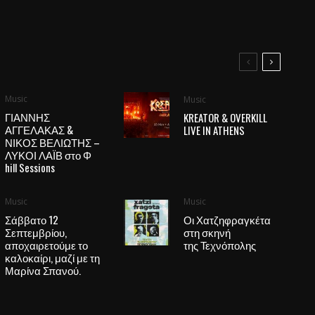
Music
Music
ΓΙΑΝΝΗΣ
KREATOR & OVERKILL
ΑΓΓΕΛΑΚΑΣ &
LIVE IN ATHENS
ΝΙΚΟΣ ΒΕΛΙΩΤΗΣ –
ΛΥΚΟΙ ΛΑΪΒ στο Φ
hill Sessions
Music
Music
Σάββατο 12
Οι Χατζηφραγκέτα
Σεπτεμβρίου,
στη σκηνή
αποχαιρετούμε το
της Τεχνόπολης
καλοκαίρι, μαζί με τη
Μαρίνα Σπανού.