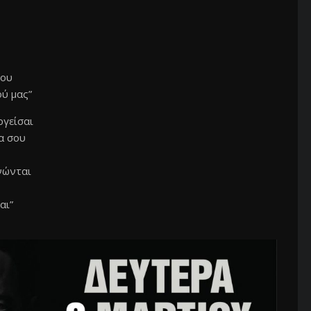
μου
ύ μας”
ργείσαι
ία σου
ανώνται
αι”