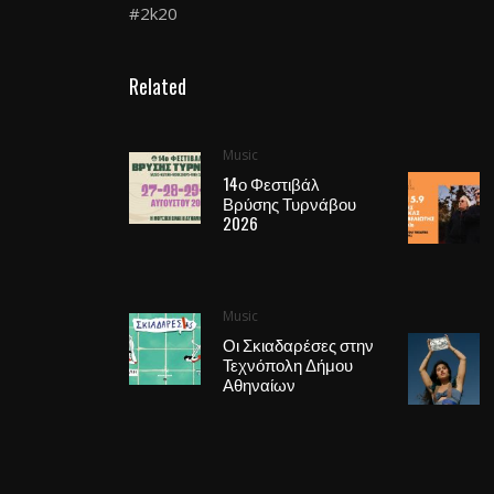
#2k20
Related
Music
14ο Φεστιβάλ
Βρύσης Τυρνάβου
2026
Music
Οι Σκιαδαρέσες στην
Τεχνόπολη Δήμου
Αθηναίων