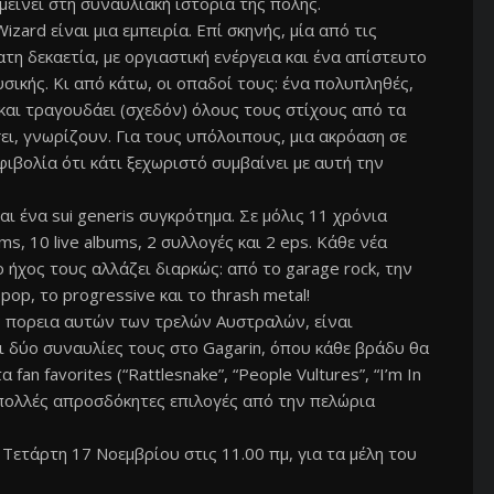
μείνει στη συναυλιακή ιστορία της πόλης.
zard είναι μια εμπειρία. Επί σκηνής, μία από τις
η δεκαετία, με οργιαστική ενέργεια και ένα απίστευτο
σικής. Κι από κάτω, οι οπαδοί τους: ένα πολυπληθές,
και τραγουδάει (σχεδόν) όλους τους στίχους από τα
ει, γνωρίζουν. Για τους υπόλοιπους, μια ακρόαση σε
φιβολία ότι κάτι ξεχωριστό συμβαίνει με αυτή την
αι ένα sui generis συγκρότημα. Σε μόλις 11 χρόνια
ms, 10 live albums, 2 συλλογές και 2 eps. Κάθε νέα
ο ήχος τους αλλάζει διαρκώς: από το garage rock, την
pop, το progressive και το thrash metal!
ην πορεια αυτών των τρελών Αυστραλών, είναι
οι δύο συναυλίες τους στο Gagarin, όπου κάθε βράδυ θα
fan favorites (“Rattlesnake”, “People Vultures”, “I’m In
και πολλές απροσδόκητες επιλογές από την πελώρια
Τετάρτη 17 Νοεμβρίου στις 11.00 πμ, για τα μέλη του