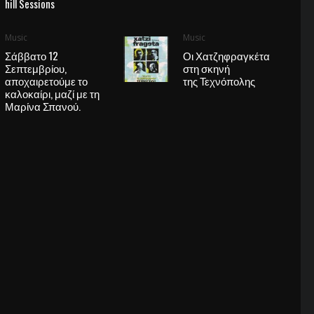
hill Sessions
Music
Music
Σάββατο 12
Οι Χατζηφραγκέτα
Σεπτεμβρίου,
στη σκηνή
αποχαιρετούμε το
της Τεχνόπολης
καλοκαίρι, μαζί με τη
Μαρίνα Σπανού.