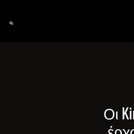
Οι Ki
έρχ