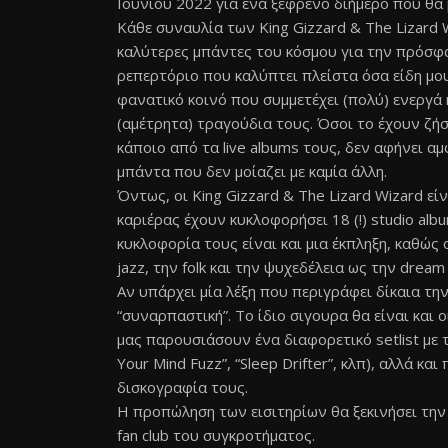
Ιουνίου 2022 για ένα ξέφρενο διήμερο που θα 
Κάθε συναυλία των King Gizzard & The Lizard Wi
καλύτερες μπάντες του κόσμου για την πρόσφατ
ρεπερτόριο που καλύπτει πλείστα όσα είδη μου
φανατικό κοινό που συμμετέχει (πολύ) ενεργά 
(αμέτρητα) τραγούδια τους. Όσοι το έχουν ζήσ
κάποιο από τα live albums τους, δεν αφήνει αμ
μπάντα που δεν μοίαζει με καμία άλλη.
Όντως, οι King Gizzard & The Lizard Wizard είν
καριέρας έχουν κυκλοφορήσει 18 (!) studio albu
κυκλοφορία τους είναι και μια έκπληξη, καθώς 
jazz, την folk και την ψυχεδέλεια ως την dream 
Αν υπάρχει μία λέξη που περιγράφει δίκαια τ
“συναρπαστική”. Το ίδιο σιγουρα θα είναι και 
μας παρουσιάσουν ένα διαφορετικό setlist με τα 
Your Mind Fuzz”, “Sleep Drifter”, κλπ), αλλά 
δισκογραφία τους.
Η προπώληση των εισιτηρίων θα ξεκινήσει την 
fan club του συγκροτήματος.