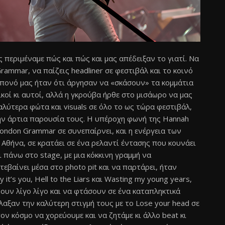
περιμέναμε πώς και πώς και μας απέδειξαν το γιατί. Nα
Grammar, να παίζεις headliner σε φεστιβάλ και το κοινό
ράπονό μας ήταν ότι άργησαν να «σκάσουν» τα κομμάτια
ικοί κι αυτοί, αλλά η γκρούβα ήρθε στο μισάωρο να μας
αλύτερα φώτα και visuals σε όλο το ως τώρα φεστιβάλ,
ν άρτια παρουσία τους. Η υπέροχη φωνή της Hannah
 London Grammar σε συνεπαίρνει, και η ενέργεια των
Αθήνα, σε κρατάει σε ένα ρελαντί έντασης που κουνάει
 πάνω στο stage, με μια κόκκινη γραμμή να
τεβαίνει μέσα στο photo pit και να παρτάρει, ήταν
 it’s you, Hell to the Liars και Wasting my young years,
ουν λίγο λίγο και να φτάσουν σε ένα καταπληκτικά
λαξαν την καλύτερη στιγμή τους με το Lose your head σε
ον κόσμο να χορεύουμε και να ζητάμε κι άλλο beat κι