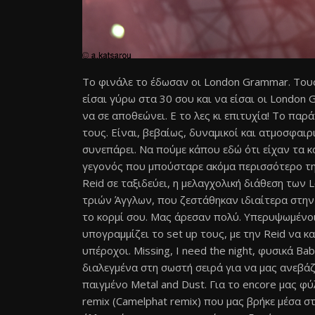
Το φινάλε το έδωσαν οι London Grammar. Τους 
είσαι γύρω στα 30 σου και να είσαι οι London 
να σε αποθεώνει. Ε το λες κι επιτυχία! Το πα
τους. Είναι, βεβαίως, δυναμικοί και ατμοσφαιρ
συνεπάρει. Να πούμε κάπου εδώ ότι είχαν τα κ
γεγονός που μπούσταρε ακόμα περισσότερο τη
Reid σε ταξιδεύει, η μελαγχολική διάθεση των
τριών Άγγλων, που ζεστάθηκαν ιδιαίτερα στην 
το κορμί σου. Μας άρεσαν πολύ. Υπερυψωμένοι
υπογραμμίζει το set up τους, με την Reid να κα
υπέροχοι. Missing, I need the night, φυσικά Baby
διαλεγμένα στη σωστή σειρά για να μας ανεβάζ
παιγμένο Metal and Dust. Για το encore μας φύ
remix (Camelphat remix) που μας βρήκε μέσα στ