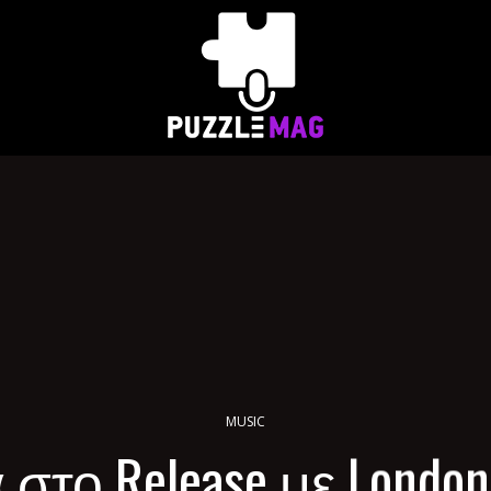
MUSIC
στο Release με Londo