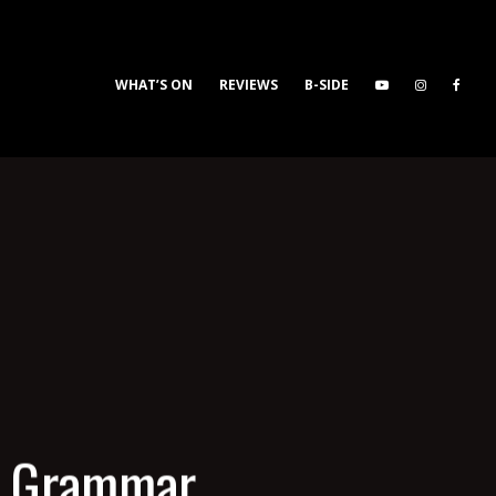
WHAT’S ON
REVIEWS
B-SIDE
n Grammar