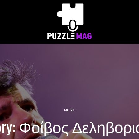
MUSIC
tory: Φοίβος Δεληβορι