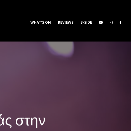
WHAT’S ON
REVIEWS
B-SIDE
άς στην