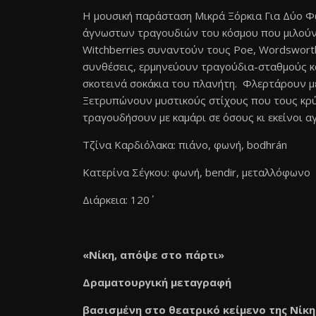
Η μουσική παράσταση Μικρά Ξόρκια Για Δύο Φ
άγνωστων τραγουδιών του κόσμου που μιλούν γ
Witchberries συναντούν τους Poe, Wordsworth
συνθέσεις, ερμηνεύουν τραγούδια-σταθμούς κα
σκοτεινά σοκάκια του πλανήτη. Φλερτάρουν με 
Ξετρυπώνουν μυστικούς στίχους που τους κρύ
τραγουδήσουν με καμάρι σε όσους κι εκείνοι αγ
Τζίνα Καρδιόλακα: πιάνο, φωνή, bodhrán
Κατερίνα Σέγκου: φωνή, bendir, μεταλλόφωνο
Διάρκεια: 120΄
«Νίκη, απόψε στο πάρτι»
Δραματουργική μεταγραφή
βασισμένη στο θεατρικό κείμενο της Νίκ