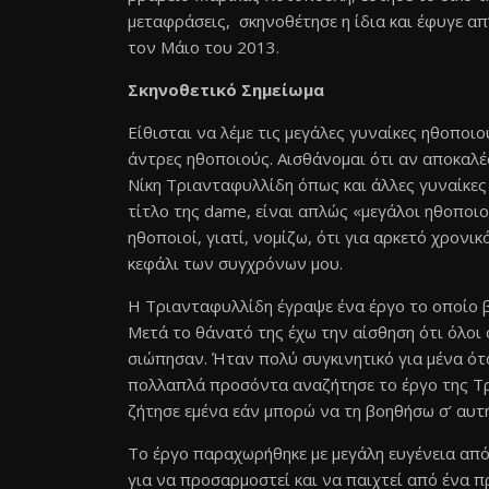
μεταφράσεις, σκηνοθέτησε η ίδια και έφυγε απ
τον Μάιο του 2013.
Σκηνοθετικό Σημείωμα
Είθισται να λέμε τις μεγάλες γυναίκες ηθοποιο
άντρες ηθοποιούς. Αισθάνομαι ότι αν αποκαλέσ
Νίκη Τριανταφυλλίδη όπως και άλλες γυναίκες 
τίτλο της dame, είναι απλώς «μεγάλοι ηθοποιο
ηθοποιοί, γιατί, νομίζω, ότι για αρκετό χρονι
κεφάλι των συγχρόνων μου.
Η Τριανταφυλλίδη έγραψε ένα έργο το οποίο βρ
Μετά το θάνατό της έχω την αίσθηση ότι όλοι
σιώπησαν. Ήταν πολύ συγκινητικό για μένα ότ
πολλαπλά προσόντα αναζήτησε το έργο της Τρι
ζήτησε εμένα εάν μπορώ να τη βοηθήσω σ’ αυτ
Το έργο παραχωρήθηκε με μεγάλη ευγένεια απ
για να προσαρμοστεί και να παιχτεί από ένα 