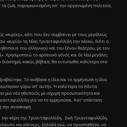
’ τη ζωή, παραγκωνισμένη απ’ την οργανωμένη πολιτεία,
ύς «κυρίες», κάτι που δεν συμβαίνει με τους μεγάλους
ω «κυρία» τη Νίκη Τριανταφυλλίδη την αδικώ, διότι η
ηθοποιοί του ελληνικού και του ξένου θεάτρου, με τον
ί». Χρησιμοποιώ το αρσενικό γένος και δε λέω μεγάλες
κό διάστημα, κακώς βέβαια, θα εντυπωθεί καλύτερα στο
αβεύτηκε. Το ανέβασε η ίδια και το ερμήνευσε η ίδια.
 σιώπησαν γύρω απ’ αυτήν. Ή καλύτερα τα πάντα
αν μια νέα ηθοποιός με ισχυρή προσωπικότητα και
ανταφυλλίδη για να το ερμηνεύσει. Κατ’ επέκταση
ή την ανασκαφή.
ό την κόρη της Τριανταφυλλίδη, Ζωή Τριανταφυλλίδη,
πρόσωπο και κάποιος, δηλαδή εγώ, να προσπαθήσει να