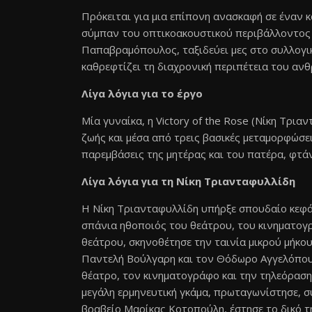
Πρόκειται για μια επίπονη ανασκαφή σε έναν κ
σύμπαν του οπτικοακουστικού περιβάλλοντος 
Παπαβραμόπουλος, ταξιδεύει μες στο συλλογικ
καθρεφτίζει τη διαχρονική περιπέτεια του αν
Λίγα λόγια για το έργο
Μία γυναίκα, η Victory of the Rose (Νίκη Τρι
ζωής και μέσα από τρεις βασικές μεταμορφώσεις
παρεμβάσεις της μητέρας και του πατέρα, φτάν
Λίγα λόγια για τη Νίκη Τριανταφυλλίδη
Η Νίκη Τριανταφυλλίδη υπήρξε σπουδαίο κεφάλ
σπάνια ηθοποιός του θεάτρου, του κινηματογρ
θεάτρου, σκηνοθέτησε την ταινία μικρού μήκου
Παντελή Βούλγαρη και τον Θόδωρο Αγγελόπουλ
θέατρο, τον κινηματογράφο και την τηλεόραση,
μεγάλη ερμηνευτική γκάμα, πρωταγωνίστησε, σ
βραβείο Μαρίκας Κοτοπούλη, έστησε το δικό τη