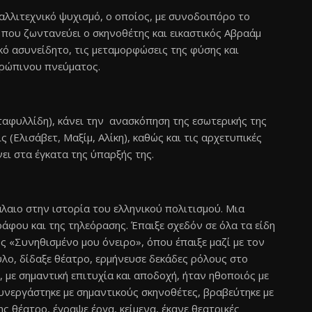
αλλιτεχνικό ψυχισμό, ο οποίος, με συνοδοιπόρο το
που ζωντανεύει ο σκηνοθέτης και εικαστικός Αβραάμ
ό ασυνείδητο, τις μεταμορφώσεις της φύσης και
θρώπινου πνεύματος.
ανταφυλλίδη), κάνει την ανασκόπηση της εσωτερικής της
 (Ελισάβετ, Μαξίμ, Αλίκη), καθώς και τις αρχετυπικές
ει στα έγκατα της ύπαρξής της.
αιο στην ιστορία του ελληνικού πολιτισμού. Μια
άφου και της τηλεόρασης. Έπαιξε σχεδόν σε όλα τα είδη
ς «Συνηθισμένο μου όνειρο», όπου έπαιξε μαζί με τον
ο, δίδαξε θέατρο, ερμήνευσε δεκάδες ρόλους στο
 με σημαντική επιτυχία και αποδοχή, ήταν ηθοποιός με
υνεργάστηκε με σημαντικούς σκηνοθέτες, βραβεύτηκε με
ς θέατρο, έγραψε έργα, κείμενα, έκανε θεατρικές