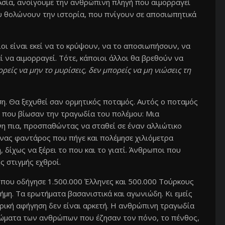
Ασία, ανοίγουμε την ανθρώπινη πληγή που αιμορραγεί
υ θολώνουν την ιστορία, που πνίγουν σε αποσιωπητικά
ι είναι εκεί να το κρύψουν, να το αποσιωπήσουν, να
να αιμορραγεί. Τότε, κάποιοι άλλοι θα βρεθούν να
ορείς να μην το μυρίσεις, δεν μπορείς να μη νιώσεις τη
η. Θα ξεχυθεί σαν ορμητικός ποταμός. Αυτός ο ποταμός
 που βίωσαν την τραγωδία του πολέμου: Μια
νη πια, προσπαθώντας να σταθεί σε έναν αλλιώτικο
ηνας φαντάρος που πήγε και πολέμησε χιλιόμετρα
, δίχως να ξέρει το που και το γιατί. Άνθρωποι που
ς στιγμής εχθροί.
 που οδήγησε 1.500.000 Έλληνες και 500.000 Τούρκους
μη. Τα ερωτήματα βασανιστικά και αγωνιώδη. Κι εμείς
ορική αφήγηση δεν είναι αρκετή. Η ανθρώπινη τραγωδία
α σώματα των ανθρώπων που έζησαν τον πόνο, το πένθος,