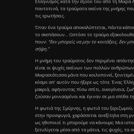
Ελληνισμός κατά την έξοδο του από τη Μικρά 
παντοτινά, τα τραύματα εκείνα της μνήμης πο
τις ερωτήσεις.
Όταν ένα τραύμα αποκαλύπτεται, πάντα κάποιο
το σκεπάσουν… Ωστόσο το τραύμα εξακολουθεί 
πουν:
“δεν μπορείς να μην το κοιτάξεις, δεν μπ
σήψη.”
Η μνήμη του τραύματος δεν περιμένει απάντησ
είναι οι ψυχές εκείνων των πολλών ανθρώπων
Μικρασιάτισσα μάνα που κοιλοπονεί, ξενιτεμέ
κόσμο απ’ αυτόν που ήξερε ως τότε. Ένας Έλλ
μακριά, αφήνοντας πίσω σπίτι, οικογένεια, ζωή
ζούσαν μονιασμένοι και έγιναν σε μια σπίθα τη
Η φωτιά της Σμύρνης, η φωτιά του ξεριζωμού,
στην προσφυγιά, χαράσσεται ανεξίτηλα στη μνή
ως ηθοποιοί τι μπορούμε να κάνουμε; Μια ιστ
ξετυλίγεται μέσα από τα μάτια, τις ψυχές, τ