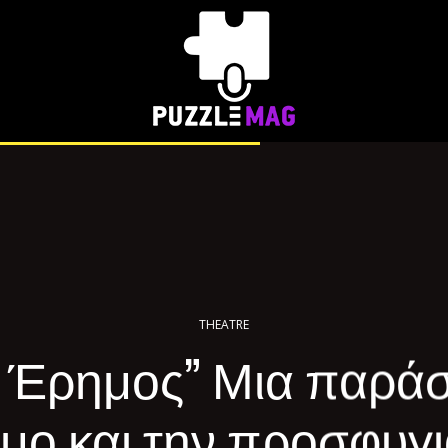
THEATRE
 Έρημος” Μια παράσ
μο και την προσφυγι