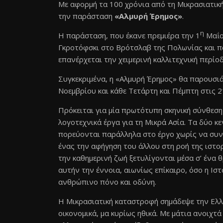
Με αφορμή τα 100 χρόνια από τη Μικρασιατικ
την παράσταση
«Αλμυρή Έρημος»
.
η
Η παράσταση, που έκανε πρεμιέρα την 1
Μαΐο
Γκροτόφσκι στο Βρότσλαβ της Πολωνίας και πα
επανέρχεται την χειμερινή καλλιτεχνική περίο
Συγκεκριμένα, η «Αλμυρή Έρημος» θα παρουσι
Νοεμβρίου και κάθε Τετάρτη και Πέμπτη στις 2
Πρόκειται για μία πρωτότυπη σκηνική σύνθεση
λογοτεχνικά έργα για τη Μικρά Ασία. Τα δύο κ
πορεύονται παράλληλα στο έργο χωρίς να συ
ένας την αφήγηση του άλλου στη ροή της ιστορ
την καθημερινή ζωή ξετυλίγονται μέσα σ’ ένα θ
αυτήν την έννοια, αιωνίως επίκαιρο, όσο η Ισ
ανθρώπινο πόνο και οδύνη.
Η Μικρασιατική καταστροφή σημάδεψε την Ελλην
οικονομικά, μα κυρίως ηθικά. Με μάτια ανοιχτ