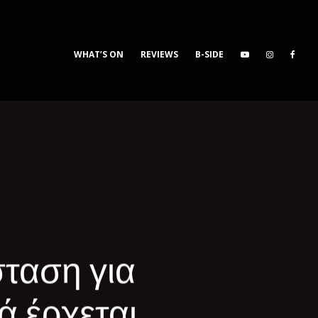
WHAT’S ON
REVIEWS
B-SIDE
ταση για
ά έρχεται