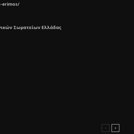
i-erimos/
γικών Σωματείων Ελλάδας