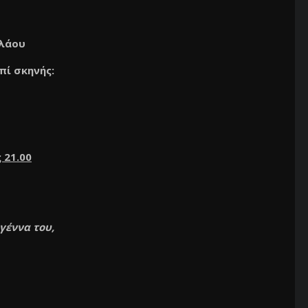
ολάου
πί σκηνής:
 21.00
 γέννα του,