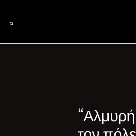
“Αλμυρή
τον πόλε