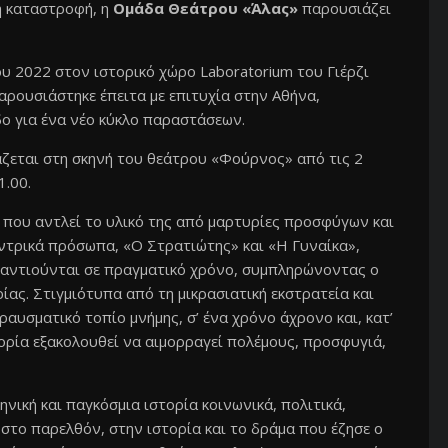
ή καταστροφή, η
Ομάδα Θεάτρου «Άλας»
παρουσιάζει
υ 2022 στον ιστορικό χώρο Laboratorium του Γιέρζι
ρουσιάστηκε έπειτα με επιτυχία στην Αθήνα,
δο για ένα νέο κύκλο παραστάσεων.
άζεται στη σκηνή του θεάτρου «Φούρνος» από τις 2
1.00.
 που αντλεί το υλικό της από μαρτυρίες προσφύγων και
εντρικά πρόσωπα, «Ο Στρατιώτης» και «Η Γυναίκα»,
ναντιούνται σε πραγματικό χρόνο, συμπληρώνοντας ο
ίας. Στιγμιότυπα από τη μικρασιατική εκστρατεία και
ραυσματικό τοπίο μνήμης, σ’ ένα χρόνο άχρονο και, κατ’
τορία εξακολουθεί να αιμορραγεί πολέμους, προσφυγιά,
ική και παγκόσμια ιστορία κοινωνικά, πολιτικά,
ά στο παρελθόν, στην ιστορία και το δράμα που έζησε ο