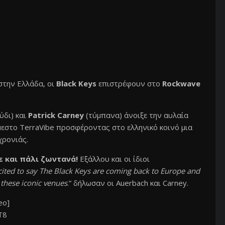
στην Ελλάδα, οι
Black Keys
επιστρέφουν στο
Rockwave
ύδι) και
Patrick Carney
(τύμπανα) άνοιξε την αυλαία
μεστο TerraVibe προσφέροντας στο ελληνικό κοινό μια
χρονιάς.
 και πάλι ζωντανά!
Εξάλλου και οι ίδιοι
xcited to say The Black Keys are coming back to Europe and
 these iconic venues
.” δήλωσαν οι Auerbach και Carney.
eo]
T8