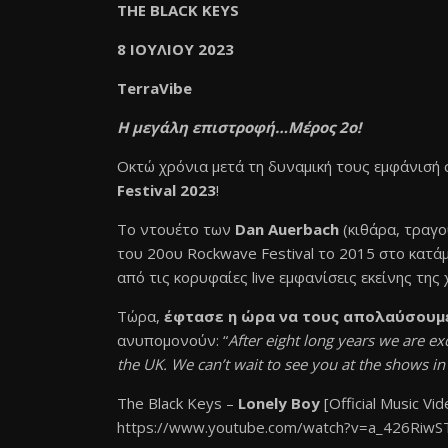
TΗΕ BLACK KEYS
8 ΙΟΥΛΙΟΥ 2023
TerraVibe
Η μεγάλη επιστροφή…Μέρος 2ο!
Οκτώ χρόνια μετά τη δυναμική τους εμφάνισή 
Festival 2023
!
Το ντουέτο των
Dan Auerbach
(κιθάρα, τραγο
του 20ου Rockwave Festival το 2015 στο κατά
από τις κορυφαίες live εμφανίσεις εκείνης της 
Τώρα,
έφτασε η ώρα να τους απολαύσουμε
ανυπομονούν: “
After eight long years we are e
the UK. We can’t wait to see you at the shows in
The Black Keys –
Lonely Boy
[Official Music Vid
https://www.youtube.com/watch?
v=a_426RiwS