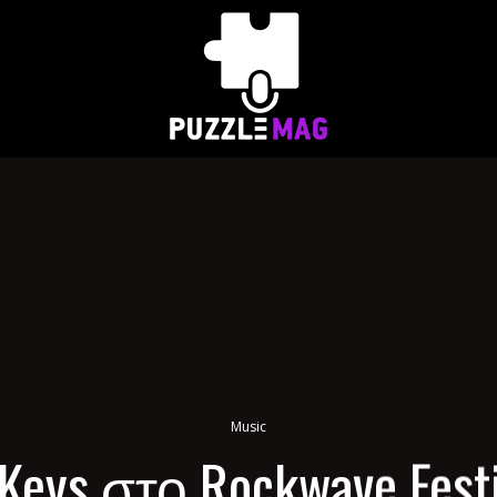
Music
 Keys στο Rockwave Festi