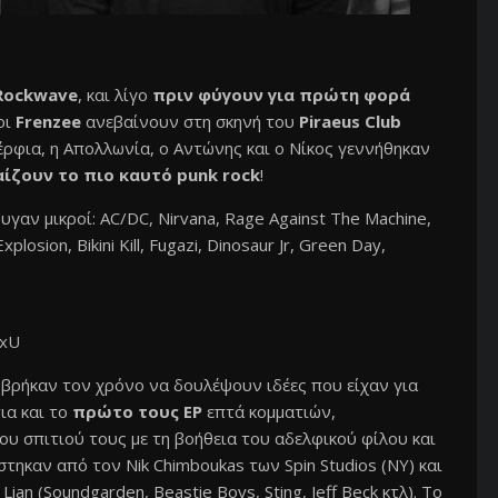
 Rockwave
, και λίγο
πριν φύγουν για πρώτη φορά
οι
Frenzee
ανεβαίνουν στη σκηνή του
Piraeus Club
έρφια, η Απολλωνία, ο Αντώνης και ο Νίκος γεννήθηκαν
ίζουν το πιο καυτό punk rock
!
γαν μικροί: AC/DC, Nirvana, Rage Against The Machine,
losion, Bikini Kill, Fugazi, Dinosaur Jr, Green Day,
fxU
 βρήκαν τον χρόνο να δουλέψουν ιδέες που είχαν για
ια και το
πρώτο τους ΕΡ
επτά κομματιών,
υ σπιτιού τους με τη βοήθεια του αδελφικού φίλου και
στηκαν από τον Nik Chimboukas των Spin Studios (NY) και
an (Soundgarden, Beastie Boys, Sting, Jeff Beck κτλ). Το