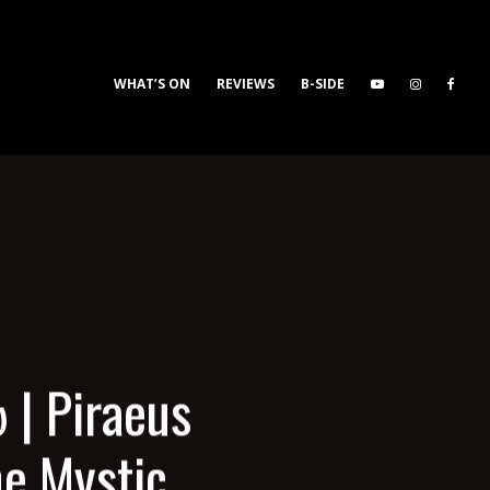
WHAT’S ON
REVIEWS
B-SIDE
| Piraeus
he Mystic