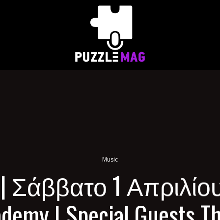
Music
| Σάββατο 1 Απριλίου 
demy | Special Guests T