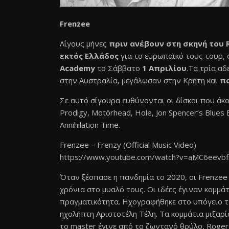
Frenzee
Λίγους μήνες
πριν ανέβουν στη σκηνή του
εκτός Ελλάδος
για το ευρωπαϊκό τους τουρ, 
Academy
το Σάββατο
1 Απριλίου
.Τα τρία αδ
στην Αυστραλία, μεγάλωσαν στην Κρήτη και
πα
Σε αυτό σίγουρα ευθύνονται οι δίσκοι που άκου
Prodigy, Motörhead, Hole, Jon Spencer’s Blues Exp
Annihilation Time.
Frenzee – Frenzy (Official Music Video)
https://www.youtube.com/watch?
v=aMC6eevb
Όταν ξέσπασε η πανδημία το 2020, οι Frenzee
χρόνια στο μυαλό τους. Οι ιδέες έγιναν κομμάτ
πραγματικότητα. Ηχογραφήθηκε στο υπόγειο το
ηχολήπτη Αριστοτέλη Τέλη. Τα κομμάτια μιξαρί
το master έγινε από το ζωντανό θρύλο, Roger Li