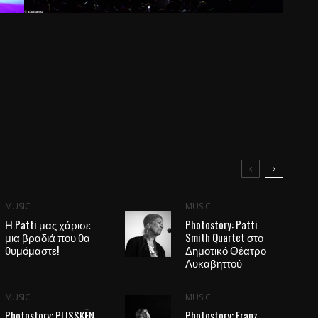
MUSIC
MUSIC
Η Patti μας χάρισε
Photostory: Patti
μια βραδιά που θα
Smith Quartet στο
θυμόμαστε!
Δημοτικό Θέατρο
Λυκαβηττού
MUSIC
MUSIC
Photostory: PLISSKËN
Photostory: Franz