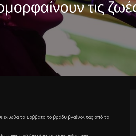
ομορφαίνουν τις ζωέ
σι ένιωθα το Σάββατο το βράδυ βγαίνοντας από το