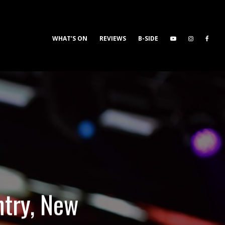
WHAT’S ON
REVIEWS
B-SIDE
try, New