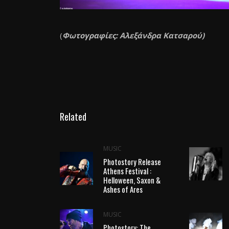
(
Φωτογραφίες
:
Αλεξάνδρα Κατσαρού
)
Related
MUSIC
Photostory Release
Athens Festival :
Helloween, Saxon &
Ashes of Ares
MUSIC
Photostory: The