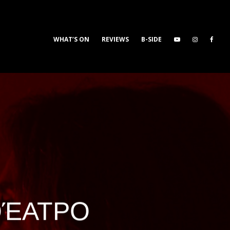
WHAT’S ON
REVIEWS
B-SIDE
 ΘΈΑΤΡΟ