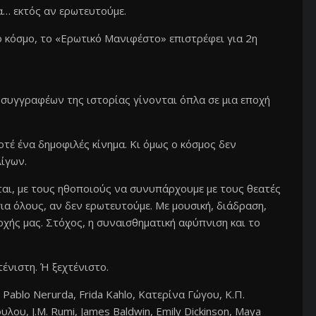
α… εκτός αν ερωτευτούμε.
ο κόσμο, το «Ερωτικό Μανιφέστο» επιστρέφει για 2η
συγγραφέων της ιστορίας γίνονται όπλα σε μια εποχή
τέ ένα δημοφιλές κίνημα. Κι όμως ο κόσμος δεν
λίγων.
αι, με τους ηθοποιούς να συνυπάρχουμε με τους θεατές
ια όλους, αν δεν ερωτευτούμε. Με μουσική, διάδραση,
οχής μας. Στόχος, η συναισθηματική αφύπνιση και το
τένιστη. Ή ξεχτένιστο.
 Pablo Nerurda, Frida Kahlo, Κατερίνα Γώγου, Κ.Π.
ου, J.M. Rumi, James Baldwin, Emily Dickinson, Maya