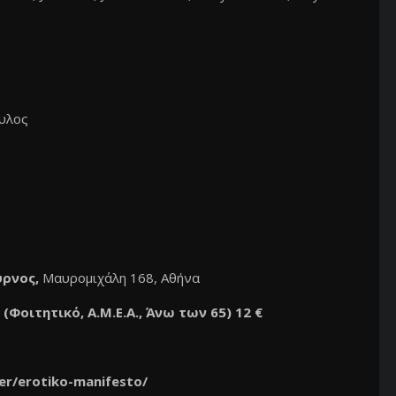
ς
υλος
ύρνος,
Μαυρομιχάλη 168, Αθήνα
Φοιτητικό, Α.Μ.Ε.Α., Άνω των 65) 12 €
er/erotiko-
manifesto/