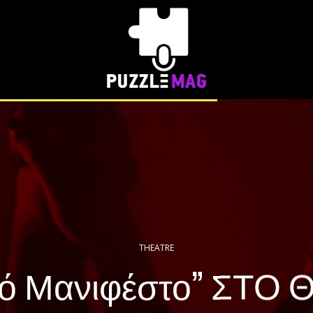
THEATRE
κό Μανιφέστο” ΣΤΟ