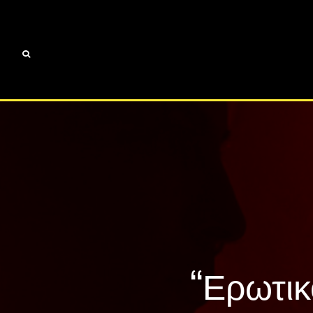
“Ερωτι