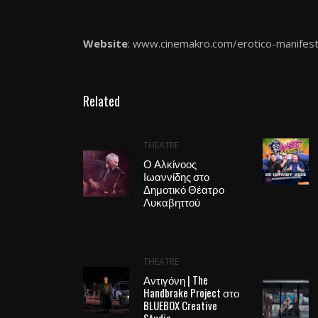
Website
:
www.cinemakro.com/erotico-
manifes
Related
THEATRE
Ο Αλκίνοος
Ιωαννίδης στο
Δημοτικό Θέατρο
Λυκαβηττού
THEATRE
Αντιγόνη | The
Handbrake Project στο
BLUEBOX Creative