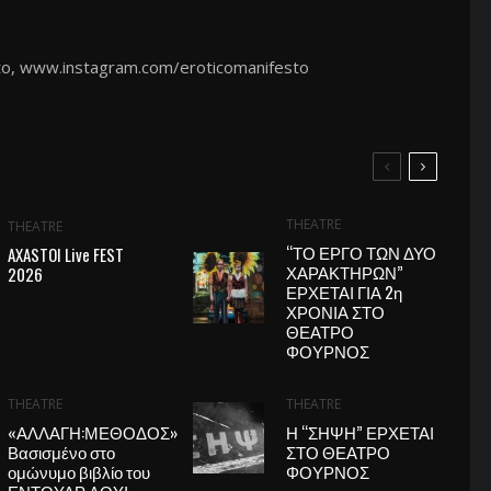
to
,
www.instagram.com/
eroticomanifesto
THEATRE
THEATRE
“ΤΟ ΕΡΓΟ ΤΩΝ ΔΥΟ
AXASTOI Live FEST
ΧΑΡΑΚΤΗΡΩΝ”
2026
ΕΡΧΕΤΑΙ ΓΙΑ 2η
ΧΡΟΝΙΑ ΣΤΟ
ΘΕΑΤΡΟ
ΦΟΥΡΝΟΣ
THEATRE
THEATRE
«ΑΛΛΑΓΗ:ΜΕΘΟΔΟΣ»
Η “ΣΗΨΗ” ΕΡΧΕΤΑΙ
Βασισμένο στο
ΣΤΟ ΘΕΑΤΡΟ
ομώνυμο βιβλίο του
ΦΟΥΡΝΟΣ