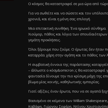
O κόσμος θα καταστραφεί σε μια ώρα από τώρ
Για να σωθείτε και να σώσετε και τον υπόλοιπ
χρονιά, και είναι η μόνη σας επιλογή.
Μια επιτακτική συνθήκη. Ένα ηρωικό σύνθημα.
Χιούμορ, πάθος και λόγια των σπουδαιότερων 
γεμάτη προκλήσεις.
Όλοι ξέρουμε που ζούμε. Ο έρωτας δεν ήταν πο
καταρρέει χάρη στην αγάπη και το πάθος των 
Η συμβατική έννοια της παράστασης καταργείτ
– άλλωστε ο κόσμ&omicron ;ς θα καταστραφεί γ
φαντασία δίνουμε την πιο κρίσιμη μάχη της επ
βίωμα μίας κοινής, καθηλωτικής εμπειρίας.
Γιατί αξίζεις έναν έρωτα, που να σε αγαπά ξεχ
Βασισμένο σε κείμενα των William Shakespeare,
Καβάφη, Γιώργου Σεφέρη, Nτίνου Χριστιανόπουλ