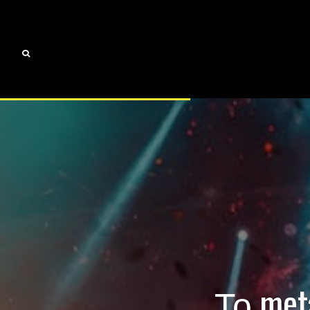
Το met