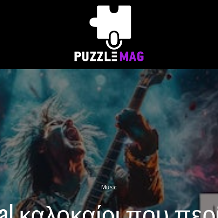
Music
al καλοκαίρι που περ