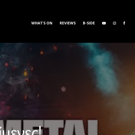
WHAT’S ON
REVIEWS
B-SIDE
ίμενες!