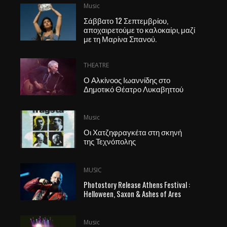
Music
Σάββατο 12 Σεπτεμβρίου,
αποχαιρετούμε το καλοκαίρι, μαζί
με τη Μαρίνα Σπανού.
THEATRE
Ο Αλκίνοος Ιωαννίδης στο
Δημοτικό Θέατρο Λυκαβηττού
Music
Οι Χατζηφραγκέτα στη σκηνή
της Τεχνόπολης
MUSIC
Photostory Release Athens Festival :
Helloween, Saxon & Ashes of Ares
Music