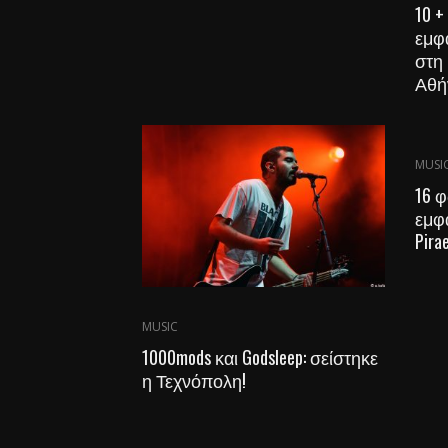
10 +
εμφά
στη
Αθή
MUSI
16 
εμφά
Pira
MUSIC
1000mods και Godsleep: σείστηκε
η Τεχνόπολη!