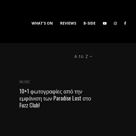
WHAT’S ON
REVIEWS
B-SIDE
A to Z
MUSIC
10+1 φωτογραφίες από την
εμφάνιση των Paradise Lost στο
Fuzz Club!