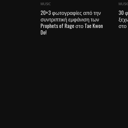
MUSIC
MUSI
20+3 φωτογραφίες από την
30 
συντριπτική εμφάνιση των
ξεχω
Prophets of Rage στο Tae Kwon
στο 
Do!